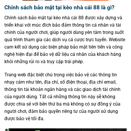
Chính sách bảo mật tại kèo nhà cái 88 là gì?
Chính sách bảo mật tại kèo nhà cái 88 được xây dựng và
triển khai với múc đích bảo đảm thông tin cá nhân và tài
chính của người chơi, giúp người dùng yên tâm trong suốt
quá trình tham gia các dịch vụ cá cược trực tuyến. Website
cam kết sử dụng các biện pháp bảo mật tiên tiến và công
nghệ hiện đại để bảo vệ dữ liệu cá nhân của khách hàng
khỏi những rủi ro và truy cập trái phép.
Trang web đặc biệt chú trọng việc bảo vệ các thông tin
nhạy cảm như tên, địa chỉ, số điện thoại, địa chỉ email,
thông tin tài khoản ngân hàng và các giao dịch tài chính
của người dùng. Tất cả những thông tin này sẽ không
được chia sẻ với bên thứ ba mà không có sự đồng ý của
người chơi, đảm bảo quyền riêng tư của người sử dụng
được bảo vệ tối đa.