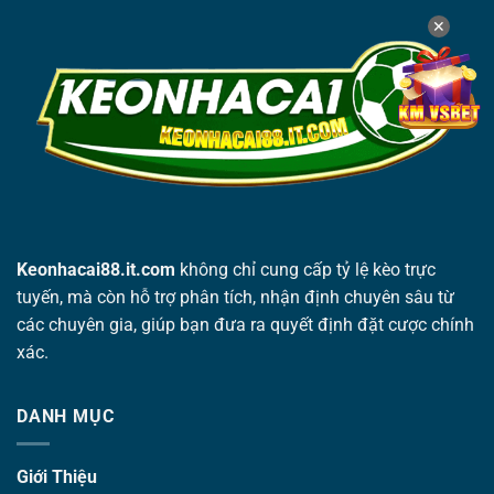
✕
Keonhacai88.it.com
không chỉ cung cấp tỷ lệ kèo trực
tuyến, mà còn hỗ trợ phân tích, nhận định chuyên sâu từ
các chuyên gia, giúp bạn đưa ra quyết định đặt cược chính
xác.
DANH MỤC
Giới Thiệu