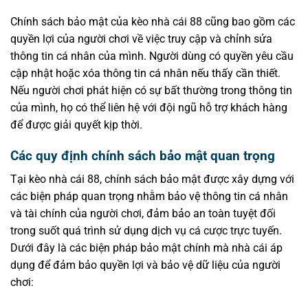
Chính sách bảo mật của kèo nhà cái 88 cũng bao gồm các
quyền lợi của người chơi về việc truy cập và chỉnh sửa
thông tin cá nhân của mình. Người dùng có quyền yêu cầu
cập nhật hoặc xóa thông tin cá nhân nếu thấy cần thiết.
Nếu người chơi phát hiện có sự bất thường trong thông tin
của mình, họ có thể liên hệ với đội ngũ hỗ trợ khách hàng
để được giải quyết kịp thời.
Các quy định chính sách bảo mật quan trọng
Tại kèo nhà cái 88, chính sách bảo mật được xây dựng với
các biện pháp quan trọng nhằm bảo vệ thông tin cá nhân
và tài chính của người chơi, đảm bảo an toàn tuyệt đối
trong suốt quá trình sử dụng dịch vụ cá cược trực tuyến.
Dưới đây là các biện pháp bảo mật chính mà nhà cái áp
dụng để đảm bảo quyền lợi và bảo vệ dữ liệu của người
chơi: