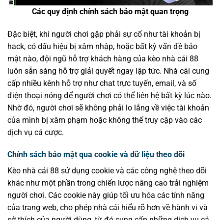
Các quy định chính sách bảo mật quan trọng
Đặc biệt, khi người chơi gặp phải sự cố như tài khoản bị
hack, có dấu hiệu bị xâm nhập, hoặc bất kỳ vấn đề bảo
mật nào, đội ngũ hỗ trợ khách hàng của kèo nhà cái 88
luôn sẵn sàng hỗ trợ giải quyết ngay lập tức. Nhà cái cung
cấp nhiều kênh hỗ trợ như chat trực tuyến, email, và số
điện thoại nóng để người chơi có thể liên hệ bất kỳ lúc nào.
Nhờ đó, người chơi sẽ không phải lo lắng về việc tài khoản
của mình bị xâm phạm hoặc không thể truy cập vào các
dịch vụ cá cược.
Chính sách bảo mật qua cookie và dữ liệu theo dõi
Kèo nhà cái 88 sử dụng cookie và các công nghệ theo dõi
khác như một phần trong chiến lược nâng cao trải nghiệm
người chơi. Các cookie này giúp tối ưu hóa các tính năng
của trang web, cho phép nhà cái hiểu rõ hơn về hành vi và
sở thích của người dùng, từ đó cung cấp những dịch vụ cá