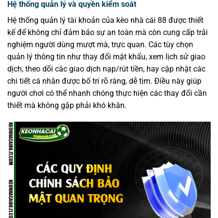
Hệ thống quản lý và quyền kiểm soát
Hệ thống quản lý tài khoản của kèo nhà cái 88 được thiết
kế để không chỉ đảm bảo sự an toàn mà còn cung cấp trải
nghiệm người dùng mượt mà, trực quan. Các tùy chọn
quản lý thông tin như thay đổi mật khẩu, xem lịch sử giao
dịch, theo dõi các giao dịch nạp/rút tiền, hay cập nhật các
chi tiết cá nhân được bố trí rõ ràng, dễ tìm. Điều này giúp
người chơi có thể nhanh chóng thực hiện các thay đổi cần
thiết mà không gặp phải khó khăn.