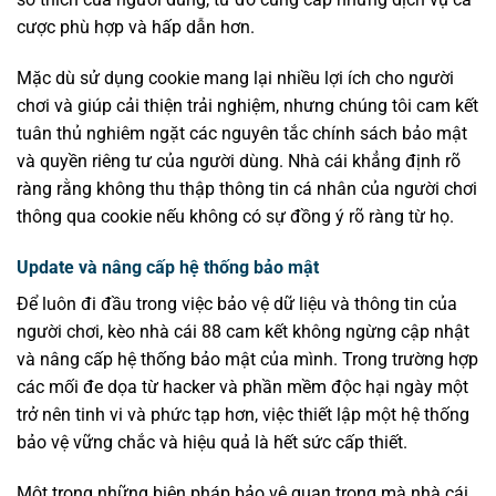
cược phù hợp và hấp dẫn hơn.
Mặc dù sử dụng cookie mang lại nhiều lợi ích cho người
chơi và giúp cải thiện trải nghiệm, nhưng chúng tôi cam kết
tuân thủ nghiêm ngặt các nguyên tắc chính sách bảo mật
và quyền riêng tư của người dùng. Nhà cái khẳng định rõ
ràng rằng không thu thập thông tin cá nhân của người chơi
thông qua cookie nếu không có sự đồng ý rõ ràng từ họ.
Update và nâng cấp hệ thống bảo mật
Để luôn đi đầu trong việc bảo vệ dữ liệu và thông tin của
người chơi, kèo nhà cái 88 cam kết không ngừng cập nhật
và nâng cấp hệ thống bảo mật của mình. Trong trường hợp
các mối đe dọa từ hacker và phần mềm độc hại ngày một
trở nên tinh vi và phức tạp hơn, việc thiết lập một hệ thống
bảo vệ vững chắc và hiệu quả là hết sức cấp thiết.
Một trong những biện pháp bảo vệ quan trọng mà nhà cái