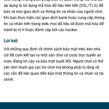
áp dụng là sử dụng mã hóa dữ liệu tiên tiến (SSL/TLS) để
bảo vệ mọi giao dịch và thông tin cá nhân của người chơi.
Khi bạn thực hiện các giao dịch bank hoặc cung cấp thông
tin cá nhân trên trang web, mọi dữ liệu sẽ được mã hóa để
tránh bị rò rỉ hoặc đánh cắp bởi các hacker.
Lời kết
Với những quy định về chính sách bảo mật trên, kèo nhà
cái 88 cam kết tạo ra một sân chơi cá cược trực tuyến an
toàn, đáng tin cậy và bảo mật tuyệt đối. Người chơi có thể
yên tâm tham gia các trò chơi mà không phải lo lắng về
các vấn đề liên quan đến bảo mật thông tin cá nhân và tài
chính.