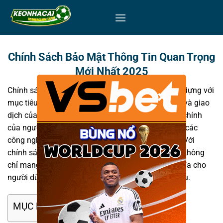
Chuyển
đến
nội
dung
Chính Sách Bảo Mật Thông Tin Quan Trọng
Mới Nhất 2025
Chính sách bảo mật của kèo nhà cái 88 được xây dựng với
×
mục tiêu đảm bảo an toàn tuyệt đối cho thông tin và giao
dịch của người chơi. Tất cả dữ liệu cá nhân và tài chính
của người dùng đều được mã hóa và bảo vệ bằng các
công nghệ tiên tiến, ngăn ngừa truy cập trái phép. Với
chính sách quy định nghiêm ngặt,
kèo nhà cái 88
không
chỉ mang lại sự tin tưởng mà còn là sự bảo vệ tối đa cho
người dùng trong suốt quá trình trải nghiệm dịch vụ.
MỤC LỤC