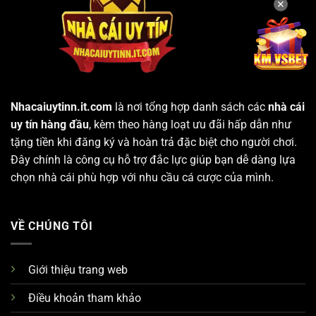
✕
Nhacaiuytinn.it.com
là nơi tổng hợp danh sách các
nhà cái
uy tín hàng đầu
, kèm theo hàng loạt ưu đãi hấp dẫn như
tặng tiền khi đăng ký và hoàn trả đặc biệt cho người chơi.
Đây chính là công cụ hỗ trợ đắc lực giúp bạn dễ dàng lựa
chọn nhà cái phù hợp với nhu cầu cá cược của mình.
VỀ CHÚNG TÔI
Giới thiệu trang web
Điều khoản tham khảo