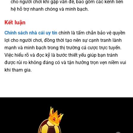
cho người chơi khi gặp vấn đề, bao gồm các kênh liên
hệ hỗ trợ nhanh chóng và minh bạch.
Kết luận
Chính sách nhà cái uy tín
chính là tấm chắn bảo vệ quyền
lợi cho người chơi, đồng thời tạo nên sự cạnh tranh lành
mạnh và minh bạch trong thị trường cá cược trực tuyến.
Việc hiểu rõ và đọc kỹ là bước thiết yếu giúp bạn tránh
được rủi ro không đáng có và tận hưởng trọn vẹn niềm vui
khi tham gia.