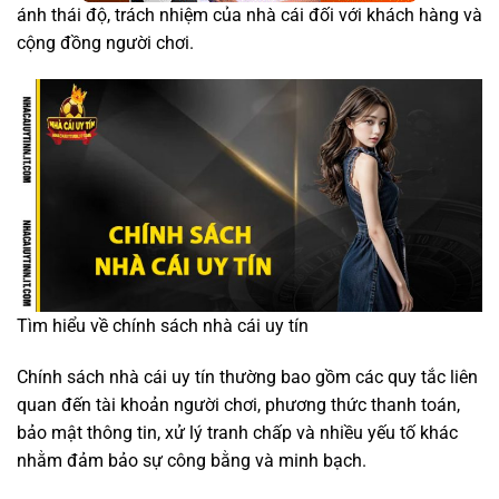
ánh thái độ, trách nhiệm của nhà cái đối với khách hàng và
cộng đồng người chơi.
Tìm hiểu về chính sách nhà cái uy tín
Chính sách nhà cái uy tín thường bao gồm các quy tắc liên
quan đến tài khoản người chơi, phương thức thanh toán,
bảo mật thông tin, xử lý tranh chấp và nhiều yếu tố khác
nhằm đảm bảo sự công bằng và minh bạch.