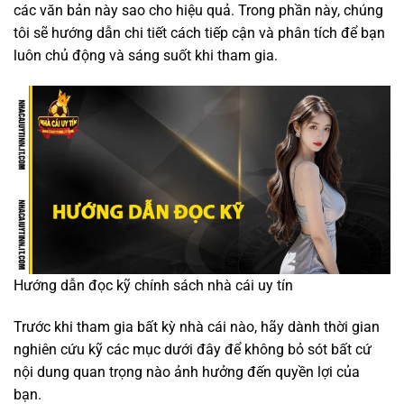
các văn bản này sao cho hiệu quả. Trong phần này, chúng
tôi sẽ hướng dẫn chi tiết cách tiếp cận và phân tích để bạn
luôn chủ động và sáng suốt khi tham gia.
Hướng dẫn đọc kỹ chính sách nhà cái uy tín
Trước khi tham gia bất kỳ nhà cái nào, hãy dành thời gian
nghiên cứu kỹ các mục dưới đây để không bỏ sót bất cứ
nội dung quan trọng nào ảnh hưởng đến quyền lợi của
bạn.