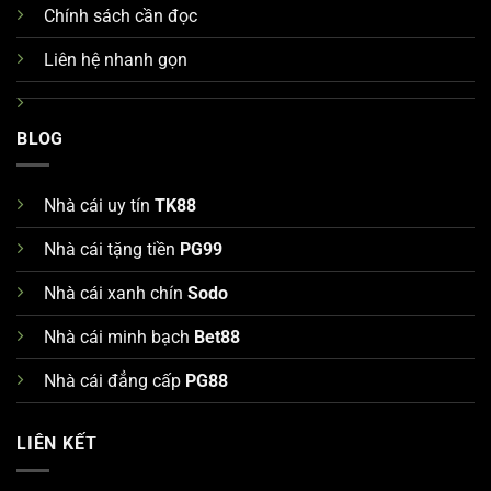
Chính sách cần đọc
Liên hệ nhanh gọn
BLOG
Nhà cái uy tín
TK88
Nhà cái tặng tiền
PG99
Nhà cái xanh chín
Sodo
Nhà cái minh bạch
Bet88
Nhà cái đẳng cấp
PG88
LIÊN KẾT