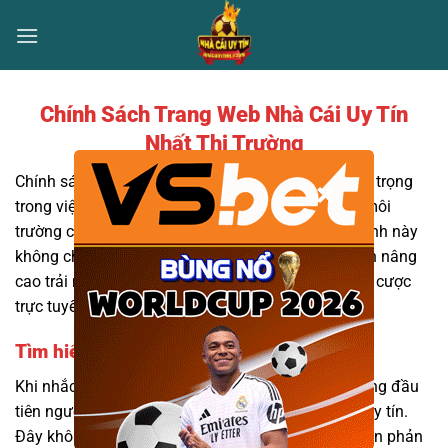
Chuyển
đến
nội
dung
Chính Sách Trang Web Nhà Cái Uy Tín
Nhất Thị Trường
Chính sách
nhà cái uy tín
đóng vai trò cực kỳ quan trọng
×
trong việc bảo vệ quyền lợi người chơi và tạo nên môi
trường cá cược an toàn. Hiểu rõ và tuân thủ quy định này
không chỉ giúp người chơi tránh được rủi ro mà còn nâng
cao trải nghiệm khi tham gia vào các sản phẩm cá cược
trực tuyến.
Tìm hiểu về chính sách nhà cái uy tín
Khi nhắc đến các nhà cái trực tuyến, điều quan trọng đầu
tiên người chơi cần quan tâm là quy định nhà cái uy tín.
Đây không chỉ là những quy định đơn thuần mà còn phản