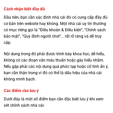
Cách nhận biết đầy đủ
Đầu tiên, bạn cần xác định nhà cái đó có cung cấp đầy đủ
cơ bản trên website hay không. Một nhà cái uy tín thường
có mục riêng gọi là “Điều khoản & Điều kiện”, “Chính sách
bảo mật”, “Quy định người chơi”… rất rõ ràng và dễ truy
cập.
Nội dung trong đó phải được trình bày khoa học, dễ hiểu,
không có các đoạn văn mâu thuẫn hoặc gây hiểu nhầm.
Nếu gặp phải các nội dung quá phức tạp hoặc cố tình ẩn ý,
bạn cần thận trọng vì đó có thể là dấu hiệu của nhà cái
không minh bạch.
Các điểm cần lưu ý
Dưới đây là một số điểm bạn cần đặc biệt lưu ý khi xem
xét chính sách nhà cái: