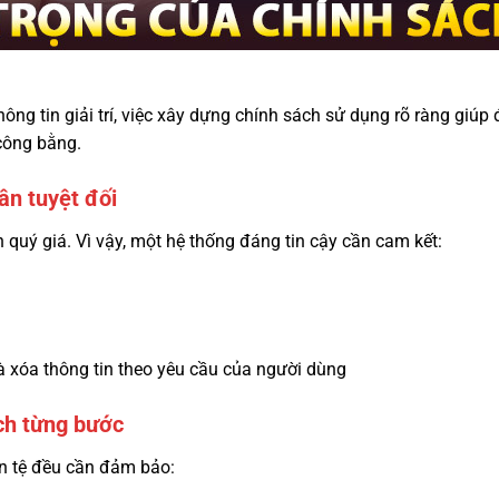
ông tin giải trí, việc xây dựng chính sách sử dụng rõ ràng giúp
công bằng.
ân tuyệt đối
ản quý giá. Vì vậy, một hệ thống đáng tin cậy cần cam kết:
à xóa thông tin theo yêu cầu của người dùng
ch từng bước
ền tệ đều cần đảm bảo: