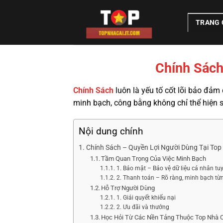
Chuyển
đến
TRANG 
nội
dung
Chính Sách
Chính Sách
luôn là yếu tố cốt lõi bảo đảm 
minh bạch, công bằng không chỉ thể hiện 
Nội dung chính
Chính Sách – Quyền Lợi Người Dùng Tại Top 
Tầm Quan Trọng Của Việc Minh Bạch
1. Bảo mật – Bảo vệ dữ liệu cá nhân tuy
2. Thanh toán – Rõ ràng, minh bạch từ
Hỗ Trợ Người Dùng
1. Giải quyết khiếu nại
2. Ưu đãi và thưởng
Học Hỏi Từ Các Nền Tảng Thuộc Top Nhà C