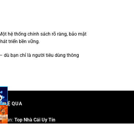
Một hệ thống chính sách rõ ràng, bảo mật
phát triển bền vững.
– dù bạn chỉ là người tiêu dùng thông
N HỆ QUA
 đoàn:
Top Nhà Cái Uy Tín
n Thoại: (+84) 929233149