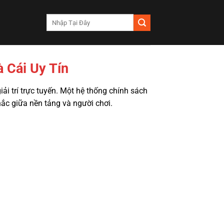
 Cái Uy Tín
iải trí trực tuyến. Một hệ thống chính sách
ắc giữa nền tảng và người chơi.