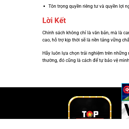
Tôn trọng quyền riêng tư và quyền lợi n
Lời Kết
Chính sách không chỉ là văn bản, mà là c
cao, hỗ trợ kịp thời sẽ là nền tảng vững ch
Hãy luôn lựa chọn trải nghiệm trên những
thường, đó cũng là cách để tự bảo vệ mình 