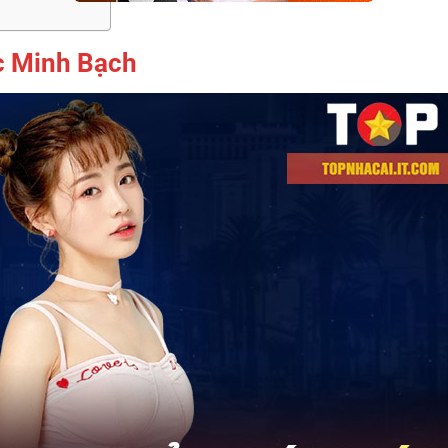
c Minh Bạch