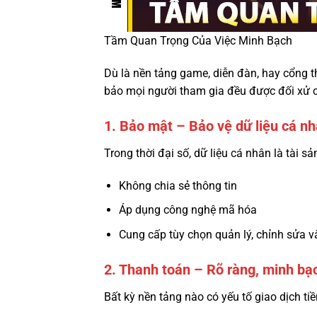
Tầm Quan Trọng Của Việc Minh Bạch
Dù là nền tảng game, diễn đàn, hay cổng th
bảo mọi người tham gia đều được đối xử 
1. Bảo mật – Bảo vệ dữ liệu cá nh
Trong thời đại số, dữ liệu cá nhân là tài s
Không chia sẻ thông tin
Áp dụng công nghệ mã hóa
Cung cấp tùy chọn quản lý, chỉnh sửa v
2. Thanh toán – Rõ ràng, minh bạ
Bất kỳ nền tảng nào có yếu tố giao dịch ti