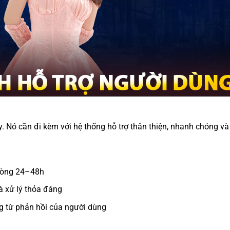
. Nó cần đi kèm với hệ thống hỗ trợ thân thiện, nhanh chóng và
 vòng 24–48h
 xử lý thỏa đáng
ng từ phản hồi của người dùng