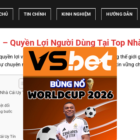
CHỦ
TIN CHÍNH
KINH NGHIỆM
HƯỚNG DẪN
 – Quyền Lợi Người Dùng
Tại Top Nhà
quyền lợi và trải nghiệm an toàn cho người dùng trong thế giới g
×
sự chuyên nghiệp mà còn là nền tảng xây dựng niềm tin vững ch
Nhà Cái Uy Tín
ệt đối
ng bước
ái Uy Tín