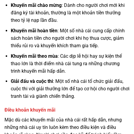
Khuyến mãi chào mừng
: Dành cho người chơi mới khi
đăng ký tài khoản, thường là một khoản tiền thưởng
theo tỷ lệ nạp lần đầu.
Khuyến mãi hoàn tiền
: Một số nhà cái cung cấp chính
sách hoàn tiền cho người chơi khi họ thua cược, giảm
thiểu rủi ro và khuyến khích tham gia tiếp.
Khuyến mãi theo mùa
: Các dịp lễ hội hay sự kiện thể
thao lớn là thời điểm nhà cái tung ra những chương
trình khuyến mãi hấp dẫn.
Giải đấu và cuộc thi
: Một số nhà cái tổ chức giải đấu,
cuộc thi với giải thưởng lớn để tạo cơ hội cho người chơi
tranh tài và giành chiến thắng.
Điều khoản khuyến mãi
Mặc dù các khuyến mãi của nhà cái rất hấp dẫn, nhưng
những nhà cái uy tín luôn kèm theo điều kiện và điều