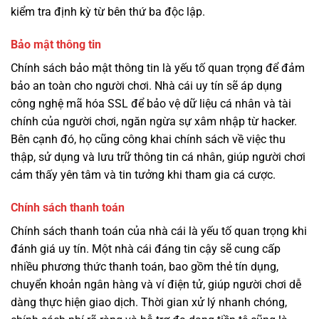
kiểm tra định kỳ từ bên thứ ba độc lập.
Bảo mật thông tin
Chính sách bảo mật thông tin là yếu tố quan trọng để đảm
bảo an toàn cho người chơi. Nhà cái uy tín sẽ áp dụng
công nghệ mã hóa SSL để bảo vệ dữ liệu cá nhân và tài
chính của người chơi, ngăn ngừa sự xâm nhập từ hacker.
Bên cạnh đó, họ cũng công khai chính sách về việc thu
thập, sử dụng và lưu trữ thông tin cá nhân, giúp người chơi
cảm thấy yên tâm và tin tưởng khi tham gia cá cược.
Chính sách thanh toán
Chính sách thanh toán của nhà cái là yếu tố quan trọng khi
đánh giá uy tín. Một nhà cái đáng tin cậy sẽ cung cấp
nhiều phương thức thanh toán, bao gồm thẻ tín dụng,
chuyển khoản ngân hàng và ví điện tử, giúp người chơi dễ
dàng thực hiện giao dịch. Thời gian xử lý nhanh chóng,