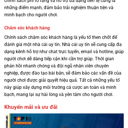
chính sách phí rõ ràng và hỗ trợ đa dạng tiền tệ cũng là
những điểm mạnh, đảm bảo trải nghiệm thuận tiện và
minh bạch cho người chơi.
Chăm sóc khách hàng
Chính sách chăm sóc khách hàng là yếu tố then chốt để
đánh giá một nhà cái uy tín. Nhà cái uy tín sẽ cung cấp đa
dạng kênh hỗ trợ như chat trực tuyến, email và hotline, giúp
người chơi dễ dàng tiếp cận khi cần trợ giúp. Thời gian
phản hồi nhanh chóng và đội ngũ nhân viên chuyên
nghiệp, được đào tạo bài bản, sẽ đảm bảo các vấn đề của
người chơi được giải quyết hiệu quả. Tất cả những yếu tố
này giúp xây dựng môi trường cá cược an toàn và minh
bạch, mang lại sự hài lòng và yên tâm cho người chơi.
Khuyến mãi và ưu đãi