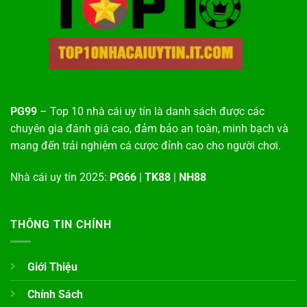
PG99
– Top 10 nhà cái uy tín là danh sách được các
chuyên gia đánh giá cao, đảm bảo an toàn, minh bạch và
mang đến trải nghiệm cá cược đỉnh cao cho người chơi.
Nhà cái uy tín 2025:
PG66
|
TK88
|
NH88
THÔNG TIN CHÍNH
Giới Thiệu
Chính Sách