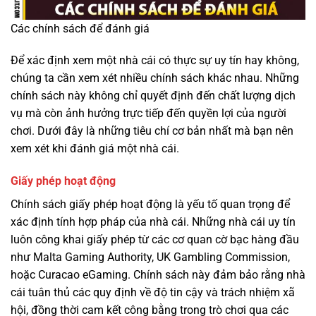
Các chính sách để đánh giá
Để xác định xem một nhà cái có thực sự uy tín hay không,
chúng ta cần xem xét nhiều chính sách khác nhau. Những
chính sách này không chỉ quyết định đến chất lượng dịch
vụ mà còn ảnh hưởng trực tiếp đến quyền lợi của người
chơi. Dưới đây là những tiêu chí cơ bản nhất mà bạn nên
xem xét khi đánh giá một nhà cái.
Giấy phép hoạt động
Chính sách giấy phép hoạt động là yếu tố quan trọng để
xác định tính hợp pháp của nhà cái. Những nhà cái uy tín
luôn công khai giấy phép từ các cơ quan cờ bạc hàng đầu
như Malta Gaming Authority, UK Gambling Commission,
hoặc Curacao eGaming. Chính sách này đảm bảo rằng nhà
cái tuân thủ các quy định về độ tin cậy và trách nhiệm xã
hội, đồng thời cam kết công bằng trong trò chơi qua các