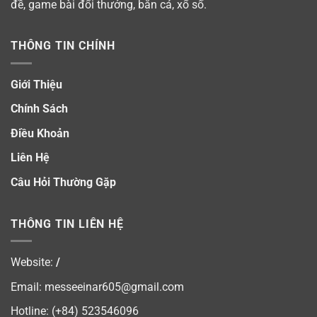
đề, game bài đổi thưởng, bắn cá, xổ số.
THÔNG TIN CHÍNH
Giới Thiệu
Chính Sách
Điều Khoản
Liên Hệ
Câu Hỏi Thường Gặp
THÔNG TIN LIÊN HỆ
Website:
/
Email:
messeeinar605@gmail.com
Hotline: (+84) 523546096