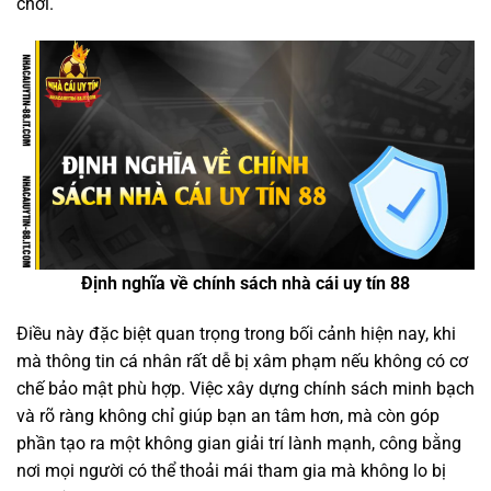
chơi.
Định nghĩa về chính sách nhà cái uy tín 88
Điều này đặc biệt quan trọng trong bối cảnh hiện nay, khi
mà thông tin cá nhân rất dễ bị xâm phạm nếu không có cơ
chế bảo mật phù hợp. Việc xây dựng chính sách minh bạch
và rõ ràng không chỉ giúp bạn an tâm hơn, mà còn góp
phần tạo ra một không gian giải trí lành mạnh, công bằng
nơi mọi người có thể thoải mái tham gia mà không lo bị