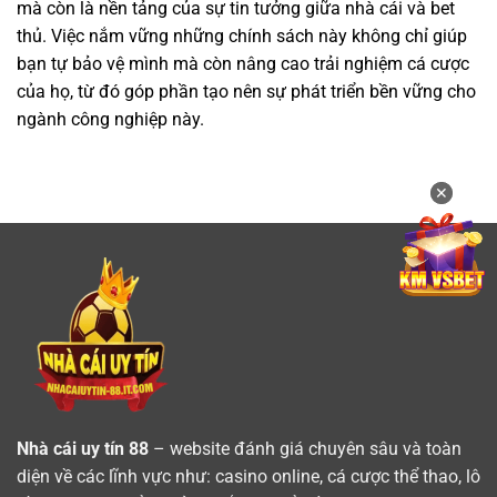
mà còn là nền tảng của sự tin tưởng giữa nhà cái và bet
thủ. Việc nắm vững những chính sách này không chỉ giúp
bạn tự bảo vệ mình mà còn nâng cao trải nghiệm cá cược
của họ, từ đó góp phần tạo nên sự phát triển bền vững cho
ngành công nghiệp này.
✕
✕
Nhà cái uy tín 88
– website đánh giá chuyên sâu và toàn
diện về các lĩnh vực như: casino online, cá cược thể thao, lô