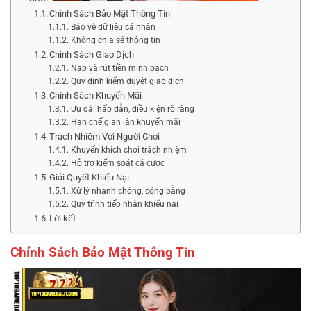
Chính Sách Bảo Mật Thông Tin
Bảo vệ dữ liệu cá nhân
Không chia sẻ thông tin
Chính Sách Giao Dịch
Nạp và rút tiền minh bạch
Quy định kiểm duyệt giao dịch
Chính Sách Khuyến Mãi
Ưu đãi hấp dẫn, điều kiện rõ ràng
Hạn chế gian lận khuyến mãi
Trách Nhiệm Với Người Chơi
Khuyến khích chơi trách nhiệm
Hỗ trợ kiểm soát cá cược
Giải Quyết Khiếu Nại
Xử lý nhanh chóng, công bằng
Quy trình tiếp nhận khiếu nại
Lời kết
Chính Sách Bảo Mật Thông Tin