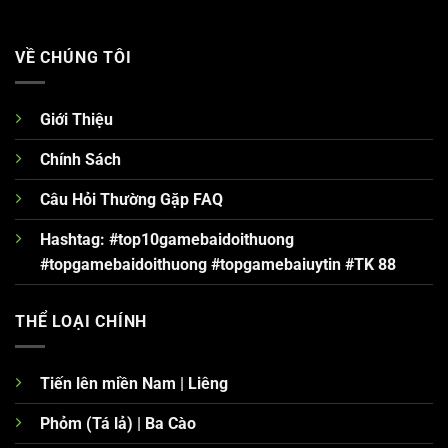
VỀ CHÚNG TÔI
Giới Thiệu
Chính Sách
Câu Hỏi Thường Gặp FAQ
Hashtag: #top10gamebaidoithuong
#topgamebaidoithuong #topgamebaiuytin #
TK 88
THỂ LOẠI CHÍNH
Tiến lên miền Nam | Liêng
Phỏm (Tá lả) | Ba Cào