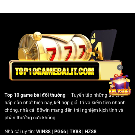
✕
Top 10 game bài đổi thưởng
– Tuyển tập những trò chơi
hấp dẫn nhất hiện nay, kết hợp giải trí và kiếm tiền nhanh
chóng,
nhà cái 88win
mang đến trải nghiệm kịch tính và
phần thưởng cực khủng.
Nhà cái uy tín:
WIN88
|
PG66
|
TK88
|
HZ88