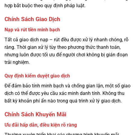
hợp bắt buộc theo quy định pháp luật.
Chính Sách Giao Dịch
Nạp và rút tiền minh bạch
Tất cả giao dịch nạp – rút đều được xử lý nhanh chóng, rõ
ràng. Thời gian xử lý tùy theo phương thức thanh toán,
nhưng luôn được tối ưu để người chơi không bị gián đoạn
trải nghiệm.
Quy định kiểm duyệt giao dịch
Để đảm bảo tính minh bạch và chống gian lận, một số giao
dịch có thể được yêu cầu xác minh danh tính. Không thu
bất kỳ khoản phí ẩn nào trong quá trình xử lý giao dịch.
Chính Sách Khuyến Mãi
Ưu đãi hấp dẫn, điều kiện rõ ràng
Thường xuyên triển khai các chương trình khuyến mãi,