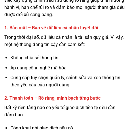
việc xây dựng chính sách sử dụng rõ ràng giúp định hướng
hành vi, hạn chế rủi ro và đảm bảo mọi người tham gia đều
được đối xử công bằng.
1. Bảo mật – Bảo vệ dữ liệu cá nhân tuyệt đối
Trong thời đại số, dữ liệu cá nhân là tài sản quý giá. Vì vậy,
một hệ thống đáng tin cậy cần cam kết:
Không chia sẻ thông tin
Áp dụng công nghệ mã hóa
Cung cấp tùy chọn quản lý, chỉnh sửa và xóa thông tin
theo yêu cầu của người dùng
2. Thanh toán – Rõ ràng, minh bạch từng bước
Bất kỳ nền tảng nào có yếu tố giao dịch tiền tệ đều cần
đảm bảo:
Công khai phí giao dịch nếu có