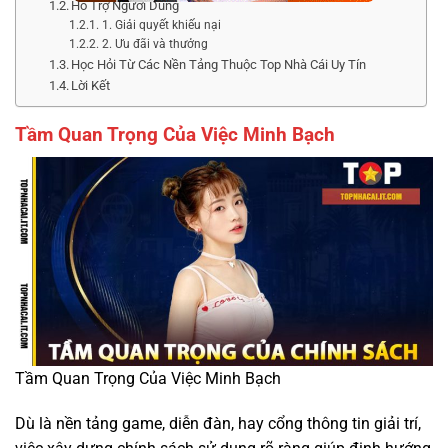
Hỗ Trợ Người Dùng
1. Giải quyết khiếu nại
2. Ưu đãi và thưởng
Học Hỏi Từ Các Nền Tảng Thuộc Top Nhà Cái Uy Tín
Lời Kết
Tầm Quan Trọng Của Việc Minh Bạch
Tầm Quan Trọng Của Việc Minh Bạch
Dù là nền tảng game, diễn đàn, hay cổng thông tin giải trí,