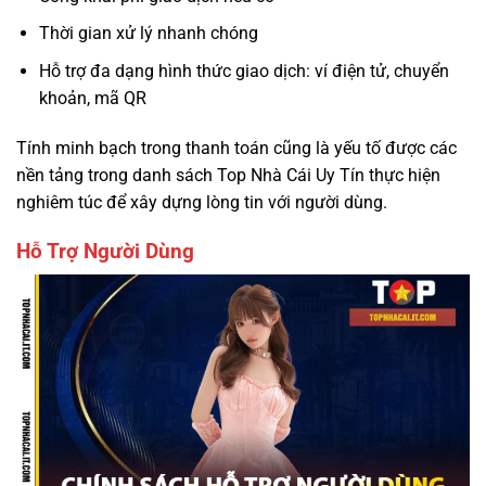
Thời gian xử lý nhanh chóng
Hỗ trợ đa dạng hình thức giao dịch: ví điện tử, chuyển
khoản, mã QR
Tính minh bạch trong thanh toán cũng là yếu tố được các
nền tảng trong danh sách Top Nhà Cái Uy Tín thực hiện
nghiêm túc để xây dựng lòng tin với người dùng.
Hỗ Trợ Người Dùng