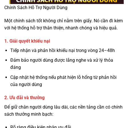
Chính Sách Hỗ Trợ Người Dùng
Một chính sách tốt không chỉ nằm trên giấy. Nó cần đi kèm
với hệ thống hỗ trợ thân thiện, nhanh chóng và hiệu quả.
1. Giải quyết khiếu nại
Tiếp nhận và phản hồi khiếu nại trong vòng 24–48h
Đảm bảo người dùng được lắng nghe và xử lý thỏa
đáng
Cập nhật hệ thống nếu phát hiện lỗ hổng từ phản hồi
của người dùng
2. Ưu đãi và thưởng
Để giữ chân người dùng lâu dài, các nền tảng cần có chính
sách thưởng minh bạch:
Rõ ràng điều kiện nhận ưu đãi