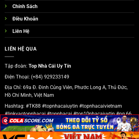
Chính Sách
Điều Khoản
Liên Hệ
LIÊN HỆ QUA
Tập đoàn:
Top Nhà Cái Uy Tín
Điện Thoại: (+84) 929233149
Địa Chỉ: 69a Đ. Đinh Củng Viên, Phước Long A, Thủ Đức,
Hồ Chí Minh, Việt Nam
Hashtag: #
TK88
#topnhacaiuytin #topnhacaivietnam
#linkvaotopnhacai #topnhacai #top10nhacaiuytin #
pg 66
×
×
×
Copyright 2025 ©
Top Nhà Cái Uy Tín 2025