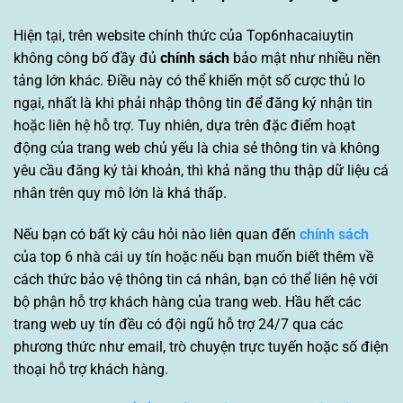
Hiện tại, trên website chính thức của Top6nhacaiuytin
không công bố đầy đủ
chính sách
bảo mật như nhiều nền
tảng lớn khác. Điều này có thể khiến một số cược thủ lo
ngại, nhất là khi phải nhập thông tin để đăng ký nhận tin
hoặc liên hệ hỗ trợ. Tuy nhiên, dựa trên đặc điểm hoạt
động của trang web chủ yếu là chia sẻ thông tin và không
yêu cầu đăng ký tài khoản, thì khả năng thu thập dữ liệu cá
nhân trên quy mô lớn là khá thấp.
Nếu bạn có bất kỳ câu hỏi nào liên quan đến
chính sách
của top 6 nhà cái uy tín hoặc nếu bạn muốn biết thêm về
cách thức bảo vệ thông tin cá nhân, bạn có thể liên hệ với
bộ phận hỗ trợ khách hàng của trang web. Hầu hết các
trang web uy tín đều có đội ngũ hỗ trợ 24/7 qua các
phương thức như email, trò chuyện trực tuyến hoặc số điện
thoại hỗ trợ khách hàng.