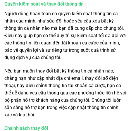
Quyền kiểm soát và thay đổi thông tin
Người dùng hoàn toàn có quyền kiểm soát thông tin cá
nhân của mình, như sửa đổi hoặc yêu cầu xóa bất kỳ
thông tin cá nhân nào mà bạn đã cung cấp cho chúng tôi.
Điều này giúp bạn có thể duy trì sự kiểm soát tối đa đối với
các thông tin liên quan đến tài khoản cá cược của mình,
bảo vệ quyền lợi và sự riêng tư trong suốt quá trình sử
dụng dịch vụ của chúng tôi.
Nếu bạn muốn thay đổi bất kỳ thông tin cá nhân nào,
chẳng hạn như cập nhật địa chỉ email, thay đổi số điện
thoại, hay điều chỉnh thông tin tài khoản cá cược, bạn có
thể dễ dàng yêu cầu thông qua các phương thức liên hệ với
bộ phận hỗ trợ khách hàng của chúng tôi. Chúng tôi luôn
sẵn sàng hỗ trợ bạn trong việc cập nhật thông tin chính
xác và kịp thời.
Chsinh sách thay đổi