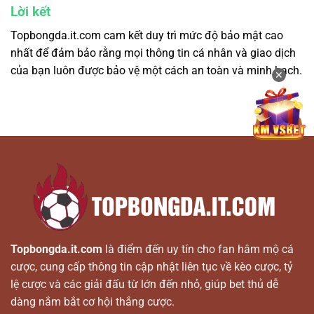
Lời kết
Topbongda.it.com cam kết duy trì mức độ bảo mật cao
nhất để đảm bảo rằng mọi thông tin cá nhân và giao dịch
của bạn luôn được bảo vệ một cách an toàn và minh bạch.
✕
Topbongda.it.com
là điểm đến uy tín cho fan hâm mộ cá
cược, cung cấp thông tin cập nhật liên tục về kèo cược, tỷ
lệ cược và các giải đấu từ lớn đến nhỏ, giúp bet thủ dễ
dàng nắm bắt cơ hội thắng cược.