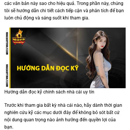
các văn bản này sao cho hiệu quả. Trong phần này, chúng
tôi sẽ hướng dẫn chi tiết cách tiếp cận và phân tích để bạn
luôn chủ động và sáng suốt khi tham gia.
Hướng dẫn đọc kỹ chính sách nhà cái uy tín
Trước khi tham gia bất kỳ nhà cái nào, hãy dành thời gian
nghiên cứu kỹ các mục dưới đây để không bỏ sót bất cứ
nội dung quan trọng nào ảnh hưởng đến quyền lợi của
bạn.