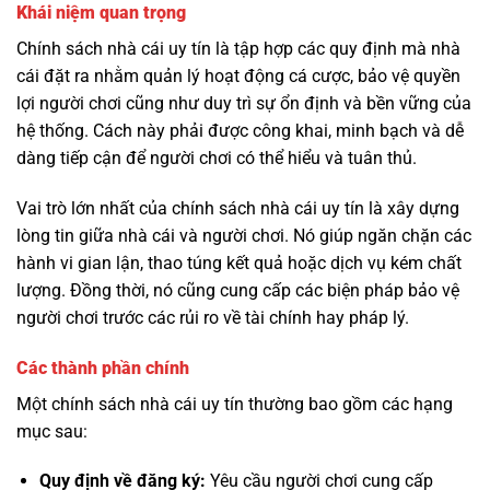
Khái niệm quan trọng
Chính sách nhà cái uy tín là tập hợp các quy định mà nhà
cái đặt ra nhằm quản lý hoạt động cá cược, bảo vệ quyền
lợi người chơi cũng như duy trì sự ổn định và bền vững của
hệ thống. Cách này phải được công khai, minh bạch và dễ
dàng tiếp cận để người chơi có thể hiểu và tuân thủ.
Vai trò lớn nhất của chính sách nhà cái uy tín là xây dựng
lòng tin giữa nhà cái và người chơi. Nó giúp ngăn chặn các
hành vi gian lận, thao túng kết quả hoặc dịch vụ kém chất
lượng. Đồng thời, nó cũng cung cấp các biện pháp bảo vệ
người chơi trước các rủi ro về tài chính hay pháp lý.
Các thành phần chính
Một chính sách nhà cái uy tín thường bao gồm các hạng
mục sau:
Quy định về đăng ký:
Yêu cầu người chơi cung cấp