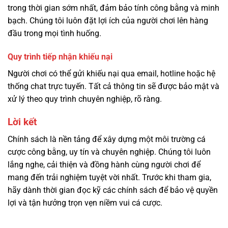
trong thời gian sớm nhất, đảm bảo tính công bằng và minh
bạch. Chúng tôi luôn đặt lợi ích của người chơi lên hàng
đầu trong mọi tình huống.
Quy trình tiếp nhận khiếu nại
Người chơi có thể gửi khiếu nại qua email, hotline hoặc hệ
thống chat trực tuyến. Tất cả thông tin sẽ được bảo mật và
xử lý theo quy trình chuyên nghiệp, rõ ràng.
Lời kết
Chính sách là nền tảng để xây dựng một môi trường cá
cược công bằng, uy tín và chuyên nghiệp. Chúng tôi luôn
lắng nghe, cải thiện và đồng hành cùng người chơi để
mang đến trải nghiệm tuyệt vời nhất. Trước khi tham gia,
hãy dành thời gian đọc kỹ các chính sách để bảo vệ quyền
lợi và tận hưởng trọn vẹn niềm vui cá cược.