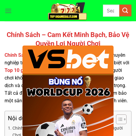
Chuyển
đến
nội
dung
Chính Sách – Cam Kết Minh Bạch, Bảo Vệ
Quyền Lợi Người Chơi
Chính Sách
là nền tảng tạo nên sự minh bạch và chuyên
×
nghiệp trong mọi hoạt động giải trí trực tuyến. Đặc biệt với
Top 10 game bài đổi thưởng
đang thu hút lượng người
chơi khổng lồ, việc hiểu rõ các chính sách bảo mật, giao
dịch và quyền lợi người dùng là điều vô cùng quan trọng.
Tất cả được xây dựng rõ ràng, nhất quán nhằm đảm bảo
một sân chơi an toàn và đáng tin cậy cho mọi thành viên.
Nội dung chính
Chính Sách – Cam Kết Minh Bạch, Bảo Vệ Quyền Lợi Người
Chơi