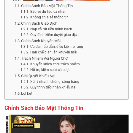
Chính Sách Bảo Mật Thông Tin
Bảo vệ dữ liệu cá nhân
Không chia sẻ thông tin
Chính Sách Giao Dịch
Nạp và rút tiền minh bạch
Quy định kiểm duyệt giao dịch
Chính Sách Khuyến Mãi
Ưu đãi hấp dẫn, điều kiện rõ ràng
Hạn chế gian lận khuyến mãi
Trách Nhiệm Với Người Chơi
Khuyến khích chơi trách nhiệm
Hỗ trợ kiểm soát cá cược
Giải Quyết Khiếu Nại
Xử lý nhanh chóng, công bằng
Quy trình tiếp nhận khiếu nại
Lời kết
Chính Sách Bảo Mật Thông Tin