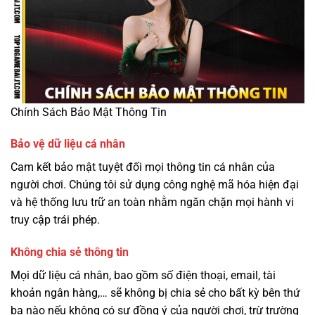
Chính Sách Bảo Mật Thông Tin
Bảo vệ dữ liệu cá nhân
Cam kết bảo mật tuyệt đối mọi thông tin cá nhân của
người chơi. Chúng tôi sử dụng công nghệ mã hóa hiện đại
và hệ thống lưu trữ an toàn nhằm ngăn chặn mọi hành vi
truy cập trái phép.
Không chia sẻ thông tin
Mọi dữ liệu cá nhân, bao gồm số điện thoại, email, tài
khoản ngân hàng,… sẽ không bị chia sẻ cho bất kỳ bên thứ
ba nào nếu không có sự đồng ý của người chơi, trừ trường