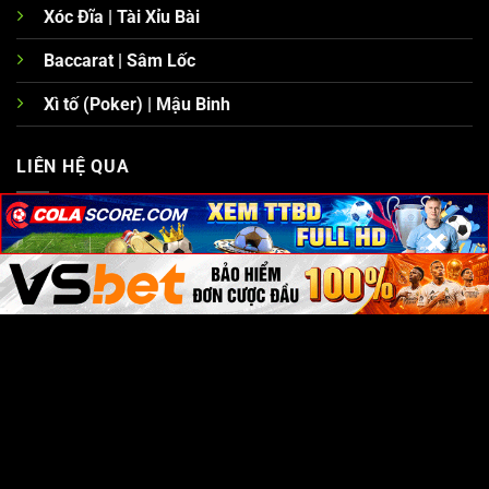
Xóc Đĩa | Tài Xỉu Bài
Baccarat | Sâm Lốc
Xì tố (Poker) | Mậu Binh
LIÊN HỆ QUA
Gmail:
kathanmomibarry@gmail.com
×
×
×
Điện Thoại: (+84) 586528122
Website:
/
Địa Chỉ: 128 Nguyễn ảnh Thủ Tổ 122 – ấp Đông, Tân
Chánh Hiệp, Hóc Môn, Hồ Chí Minh, Việt Nam
Copyright 2025 ©
Top 10 game bài được đánh giá bởi các chuyên
gia tại Việt Nam