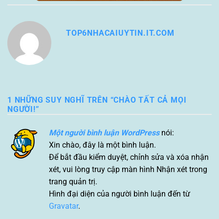
TOP6NHACAIUYTIN.IT.COM
1 NHỮNG SUY NGHĨ TRÊN “
CHÀO TẤT CẢ MỌI
NGƯỜI!
”
Một người bình luận WordPress
nói:
Xin chào, đây là một bình luận.
Để bắt đầu kiểm duyệt, chỉnh sửa và xóa nhận
xét, vui lòng truy cập màn hình Nhận xét trong
trang quản trị.
Hình đại diện của người bình luận đến từ
Gravatar
.