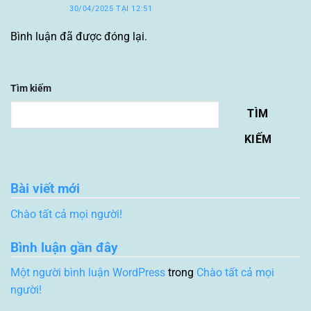
30/04/2025 TẠI 12:51
Bình luận đã được đóng lại.
Tìm kiếm
TÌM
KIẾM
Bài viết mới
Chào tất cả mọi người!
Bình luận gần đây
Một người bình luận WordPress
trong
Chào tất cả mọi
người!