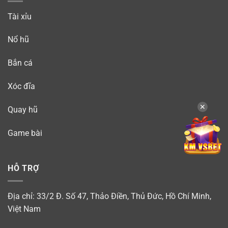
Tài xỉu
Nổ hũ
Bắn cá
Xóc đĩa
✕
Quay hũ
Game bài
HỖ TRỢ
Địa chỉ: 33/2 Đ. Số 47, Thảo Điền, Thủ Đức, Hồ Chí Minh,
Việt Nam