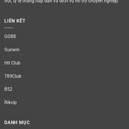
trội, tỷ lệ thắng hấp dẫn và dịch vụ hỗ trợ chuyên nghiệp.
LIÊN KẾT
GO88
Sunwin
Hit Club
789Club
B52
Rikvip
DANH MỤC