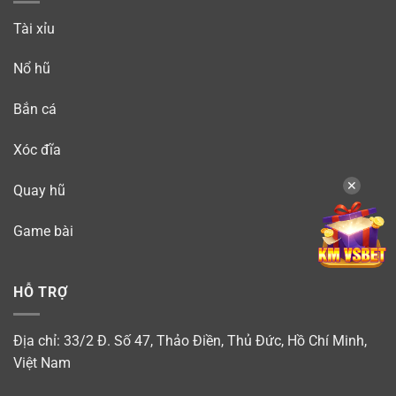
Tài xỉu
Nổ hũ
Bắn cá
Xóc đĩa
✕
Quay hũ
Game bài
HỖ TRỢ
Địa chỉ: 33/2 Đ. Số 47, Thảo Điền, Thủ Đức, Hồ Chí Minh,
Việt Nam