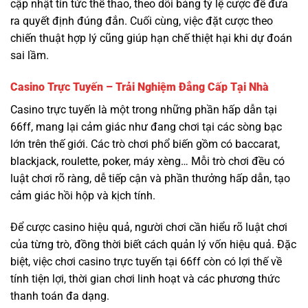
cập nhật tin tức thể thao, theo dõi bảng tỷ lệ cược để đưa
ra quyết định đúng đắn. Cuối cùng, việc đặt cược theo
chiến thuật hợp lý cũng giúp hạn chế thiệt hại khi dự đoán
sai lầm.
Casino Trực Tuyến – Trải Nghiệm Đẳng Cấp Tại Nhà
Casino trực tuyến là một trong những phần hấp dẫn tại
66ff, mang lại cảm giác như đang chơi tại các sòng bạc
lớn trên thế giới. Các trò chơi phổ biến gồm có baccarat,
blackjack, roulette, poker, máy xèng… Mỗi trò chơi đều có
luật chơi rõ ràng, dễ tiếp cận và phần thưởng hấp dẫn, tạo
cảm giác hồi hộp và kịch tính.
Để cược casino hiệu quả, người chơi cần hiểu rõ luật chơi
của từng trò, đồng thời biết cách quản lý vốn hiệu quả. Đặc
biệt, việc chơi casino trực tuyến tại 66ff còn có lợi thế về
tính tiện lợi, thời gian chơi linh hoạt và các phương thức
thanh toán đa dạng.