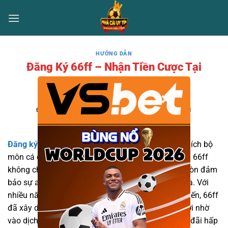
Chuyển
đến
nội
dung
HƯỚNG DẪN
Đăng Ký 66ff – Nhận Tiền Cược Tại
Nhà Cái 66ff Uy Tín
×
ĐÃ ĐĂNG TRÊN
17.10.2025
BỞI
NHACAIUYTINN.IT.COM
Đăng ký 66ff
mở ra cơ hội mới cho những ai yêu thích bộ
môn cá cược trực tuyến. Nhận tiền cược tại nhà cái 66ff
không chỉ giúp người chơi thỏa mãn đam mê mà còn đảm
bảo sự an toàn, minh bạch trong quá trình tham gia. Với
nhiều năm hoạt động trong ngành cá cược trực tuyến, 66ff
đã xây dựng được lòng tin từ cộng đồng người chơi nhờ
vào dịch vụ chuyên nghiệp và các chương trình ưu đãi hấp