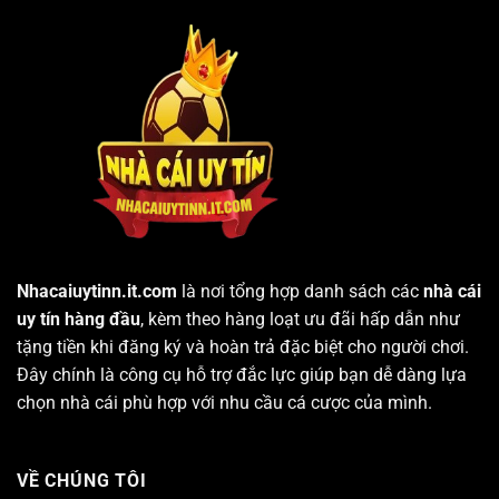
Cược
Khuyến
Tại
Mãi
Nhà
Uy
Cái
Tín
66ff
Uy
Tín
Nhacaiuytinn.it.com
là nơi tổng hợp danh sách các
nhà cái
uy tín hàng đầu
, kèm theo hàng loạt ưu đãi hấp dẫn như
tặng tiền khi đăng ký và hoàn trả đặc biệt cho người chơi.
Đây chính là công cụ hỗ trợ đắc lực giúp bạn dễ dàng lựa
chọn nhà cái phù hợp với nhu cầu cá cược của mình.
VỀ CHÚNG TÔI