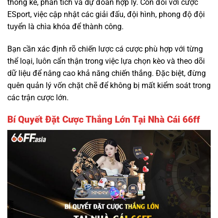
thống kê, phân tích và dự đoán hợp lý. Còn đối với cược
ESport, việc cập nhật các giải đấu, đội hình, phong độ đội
tuyển là chìa khóa để thành công.
Bạn cần xác định rõ chiến lược cá cược phù hợp với từng
thể loại, luôn cẩn thận trong việc lựa chọn kèo và theo dõi
dữ liệu để nâng cao khả năng chiến thắng. Đặc biệt, đừng
quên quản lý vốn chặt chẽ để không bị mất kiểm soát trong
các trận cược lớn.
Bí Quyết Đặt Cược Thắng Lớn Tại Nhà Cái 66ff