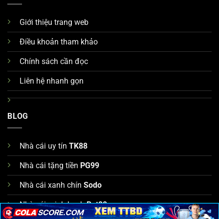
Giới thiệu trang web
Điều khoản tham khảo
Chính sách cần đọc
Liên hệ nhanh gọn
BLOG
Nhà cái uy tín
TK88
Nhà cái tặng tiền
PG99
Nhà cái xanh chín
Sodo
Nhà cái minh bạch
Bet88