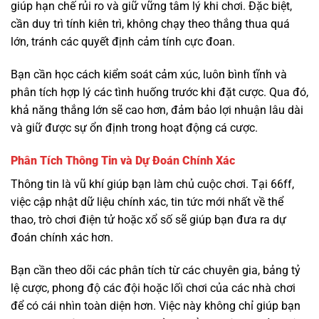
giúp hạn chế rủi ro và giữ vững tâm lý khi chơi. Đặc biệt,
cần duy trì tính kiên trì, không chạy theo thắng thua quá
lớn, tránh các quyết định cảm tính cực đoan.
Bạn cần học cách kiểm soát cảm xúc, luôn bình tĩnh và
phân tích hợp lý các tình huống trước khi đặt cược. Qua đó,
khả năng thắng lớn sẽ cao hơn, đảm bảo lợi nhuận lâu dài
và giữ được sự ổn định trong hoạt động cá cược.
Phân Tích Thông Tin và Dự Đoán Chính Xác
Thông tin là vũ khí giúp bạn làm chủ cuộc chơi. Tại 66ff,
việc cập nhật dữ liệu chính xác, tin tức mới nhất về thể
thao, trò chơi điện tử hoặc xổ số sẽ giúp bạn đưa ra dự
đoán chính xác hơn.
Bạn cần theo dõi các phân tích từ các chuyên gia, bảng tỷ
lệ cược, phong độ các đội hoặc lối chơi của các nhà chơi
để có cái nhìn toàn diện hơn. Việc này không chỉ giúp bạn