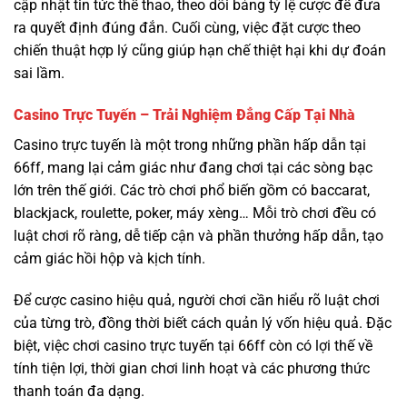
cập nhật tin tức thể thao, theo dõi bảng tỷ lệ cược để đưa
ra quyết định đúng đắn. Cuối cùng, việc đặt cược theo
chiến thuật hợp lý cũng giúp hạn chế thiệt hại khi dự đoán
sai lầm.
Casino Trực Tuyến – Trải Nghiệm Đẳng Cấp Tại Nhà
Casino trực tuyến là một trong những phần hấp dẫn tại
66ff, mang lại cảm giác như đang chơi tại các sòng bạc
lớn trên thế giới. Các trò chơi phổ biến gồm có baccarat,
blackjack, roulette, poker, máy xèng… Mỗi trò chơi đều có
luật chơi rõ ràng, dễ tiếp cận và phần thưởng hấp dẫn, tạo
cảm giác hồi hộp và kịch tính.
Để cược casino hiệu quả, người chơi cần hiểu rõ luật chơi
của từng trò, đồng thời biết cách quản lý vốn hiệu quả. Đặc
biệt, việc chơi casino trực tuyến tại 66ff còn có lợi thế về
tính tiện lợi, thời gian chơi linh hoạt và các phương thức
thanh toán đa dạng.