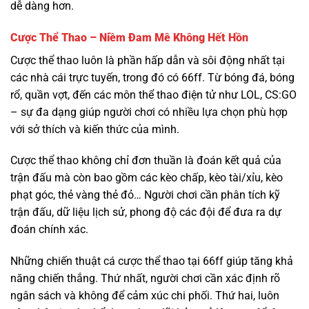
dễ dàng hơn.
Cược Thể Thao – Niềm Đam Mê Không Hết Hồn
Cược thể thao luôn là phần hấp dẫn và sôi động nhất tại
các nhà cái trực tuyến, trong đó có 66ff. Từ bóng đá, bóng
rổ, quần vợt, đến các môn thể thao điện tử như LOL, CS:GO
– sự đa dạng giúp người chơi có nhiều lựa chọn phù hợp
với sở thích và kiến thức của mình.
Cược thể thao không chỉ đơn thuần là đoán kết quả của
trận đấu mà còn bao gồm các kèo chấp, kèo tài/xỉu, kèo
phạt góc, thẻ vàng thẻ đỏ… Người chơi cần phân tích kỹ
trận đấu, dữ liệu lịch sử, phong độ các đội để đưa ra dự
đoán chính xác.
Những chiến thuật cá cược thể thao tại 66ff giúp tăng khả
năng chiến thắng. Thứ nhất, người chơi cần xác định rõ
ngân sách và không để cảm xúc chi phối. Thứ hai, luôn