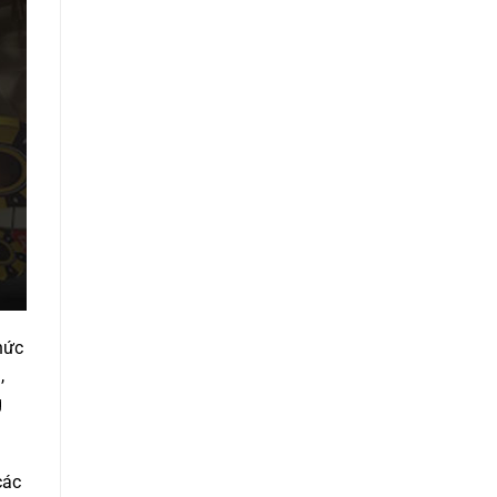
hức
,
g
các