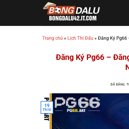
Chuyển
đến
nội
dung
Trang chủ
»
Lịch Thi Đấu
»
Đăng Ký Pg66 
Đăng Ký Pg66 – Đăng
ĐÃ ĐĂNG 
19
Th10