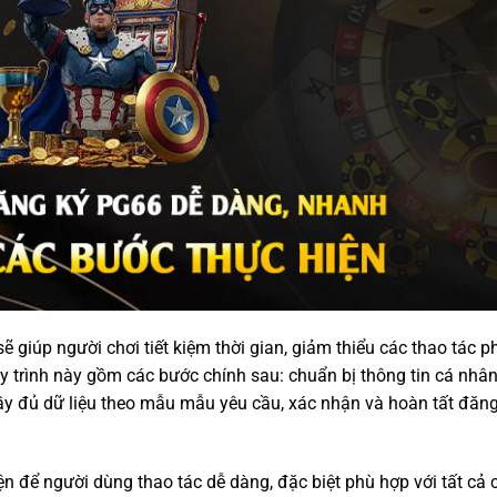
 giúp người chơi tiết kiệm thời gian, giảm thiểu các thao tác p
y trình này gồm các bước chính sau: chuẩn bị thông tin cá nhân
 đầy đủ dữ liệu theo mẫu mẫu yêu cầu, xác nhận và hoàn tất đăn
n để người dùng thao tác dễ dàng, đặc biệt phù hợp với tất cả 