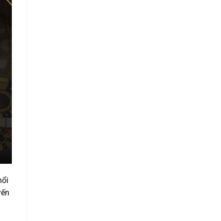
nổi
yến