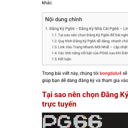
khác.
Nội dung chính
Đăng Ký Pg66 – Đăng Ký Nhà Cái Pg66 – Li
Tại sao nên chọn Đăng Ký Pg66 để trải ngh
Quy trình Đăng Ký Pg66 dễ dàng, nhanh ch
Link Vào Trang Nhanh Mới Nhất – cập nhật 
Các tính năng nổi bật của PG66 sau khi Đă
Kết luận
Trong bài viết này, chúng tôi
bongdalu4
sẽ 
giúp bạn dễ dàng đăng ký và tham gia và
Tại sao nên chọn Đăng Ký
trực tuyến