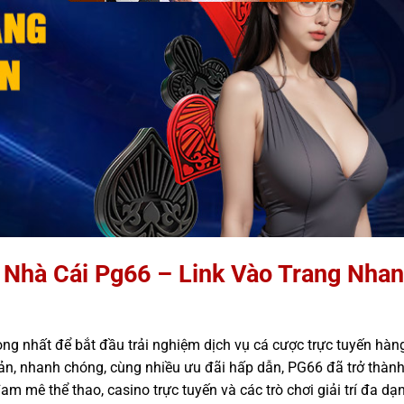
 Nhà Cái Pg66 – Link Vào Trang Nha
ọng nhất để bắt đầu trải nghiệm dịch vụ cá cược trực tuyến hàn
iản, nhanh chóng, cùng nhiều ưu đãi hấp dẫn, PG66 đã trở thàn
m mê thể thao, casino trực tuyến và các trò chơi giải trí đa dạ