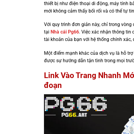
thiết bị như điện thoại di động, máy tính
mới không cảm thấy bối rối và có thể tự t
Với quy trình đơn giản này, chỉ trong vòn
tại
Nhà cái Pg66
. Việc xác nhận thông tin
tài khoản của bạn với hệ thống chính xác, 
Một điểm mạnh khác của dịch vụ là hỗ trợ 
được sự hướng dẫn tận tình trong mọi trư
Link Vào Trang Nhanh Mới
đoạn