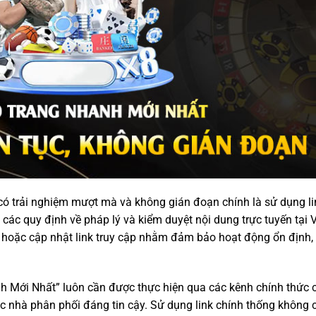
có trải nghiệm mượt mà và không gián đoạn chính là sử dụng li
các quy định về pháp lý và kiểm duyệt nội dung trực tuyến tại V
 hoặc cập nhật link truy cập nhằm đảm bảo hoạt động ổn định,
nh Mới Nhất” luôn cần được thực hiện qua các kênh chính thức 
c nhà phân phối đáng tin cậy. Sử dụng link chính thống không 