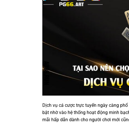
Dịch vụ cá cược trực tuyến ngày càng phổ b
bật nhờ vào hệ thống hoạt động minh bạch
mãi hấp dẫn dành cho người chơi mới cũn