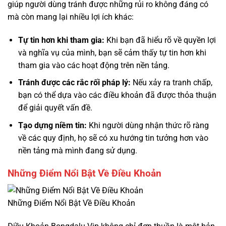
giúp người dùng tránh được những rủi ro không đáng có
mà còn mang lại nhiều lợi ích khác:
Tự tin hơn khi tham gia:
Khi bạn đã hiểu rõ về quyền lợi
và nghĩa vụ của mình, bạn sẽ cảm thấy tự tin hơn khi
tham gia vào các hoạt động trên nền tảng.
Tránh được các rắc rối pháp lý:
Nếu xảy ra tranh chấp,
bạn có thể dựa vào các điều khoản đã được thỏa thuận
để giải quyết vấn đề.
Tạo dựng niềm tin:
Khi người dùng nhận thức rõ ràng
về các quy định, họ sẽ có xu hướng tin tưởng hơn vào
nền tảng mà mình đang sử dụng.
Những Điểm Nổi Bật
Về Điều Khoản
Những Điểm Nổi Bật Về Điều Khoản