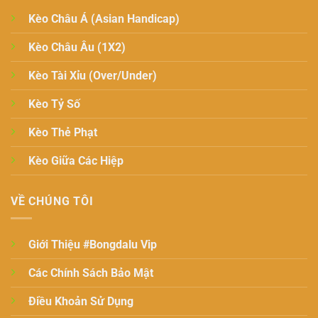
Kèo Châu Á (Asian Handicap)
Kèo Châu Âu (1X2)
Kèo Tài Xỉu (Over/Under)
Kèo Tỷ Số
Kèo Thẻ Phạt
Kèo Giữa Các Hiệp
VỀ CHÚNG TÔI
Giới Thiệu #Bongdalu Vip
Các Chính Sách Bảo Mật
Điều Khoản Sử Dụng