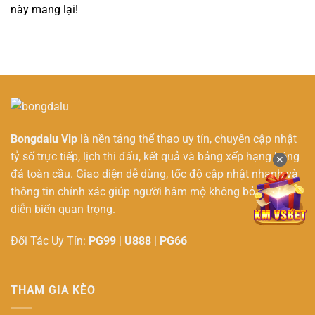
này mang lại!
Bongdalu Vip
là nền tảng thể thao uy tín, chuyên cập nhật
tỷ số trực tiếp, lịch thi đấu, kết quả và bảng xếp hạng bóng
✕
✕
đá toàn cầu. Giao diện dễ dùng, tốc độ cập nhật nhanh và
thông tin chính xác giúp người hâm mộ không bỏ lỡ bất kỳ
diễn biến quan trọng.
Đối Tác Uy Tín:
PG99
|
U888
|
PG66
THAM GIA KÈO