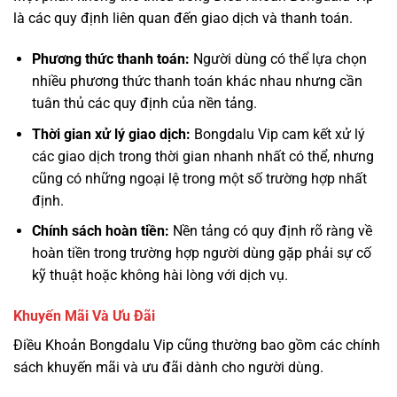
là các quy định liên quan đến giao dịch và thanh toán.
Phương thức thanh toán:
Người dùng có thể lựa chọn
nhiều phương thức thanh toán khác nhau nhưng cần
tuân thủ các quy định của nền tảng.
Thời gian xử lý giao dịch:
Bongdalu Vip cam kết xử lý
các giao dịch trong thời gian nhanh nhất có thể, nhưng
cũng có những ngoại lệ trong một số trường hợp nhất
định.
Chính sách hoàn tiền:
Nền tảng có quy định rõ ràng về
hoàn tiền trong trường hợp người dùng gặp phải sự cố
kỹ thuật hoặc không hài lòng với dịch vụ.
Khuyến Mãi Và Ưu Đãi
Điều Khoản Bongdalu Vip cũng thường bao gồm các chính
sách khuyến mãi và ưu đãi dành cho người dùng.