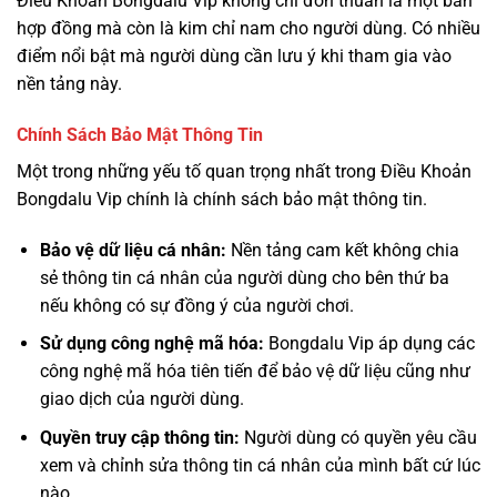
Điều Khoản Bongdalu Vip không chỉ đơn thuần là một bản
hợp đồng mà còn là kim chỉ nam cho người dùng. Có nhiều
điểm nổi bật mà người dùng cần lưu ý khi tham gia vào
nền tảng này.
Chính Sách Bảo Mật Thông Tin
Một trong những yếu tố quan trọng nhất trong Điều Khoản
Bongdalu Vip chính là chính sách bảo mật thông tin.
Bảo vệ dữ liệu cá nhân:
Nền tảng cam kết không chia
sẻ thông tin cá nhân của người dùng cho bên thứ ba
nếu không có sự đồng ý của người chơi.
Sử dụng công nghệ mã hóa:
Bongdalu Vip áp dụng các
công nghệ mã hóa tiên tiến để bảo vệ dữ liệu cũng như
giao dịch của người dùng.
Quyền truy cập thông tin:
Người dùng có quyền yêu cầu
xem và chỉnh sửa thông tin cá nhân của mình bất cứ lúc
nào.