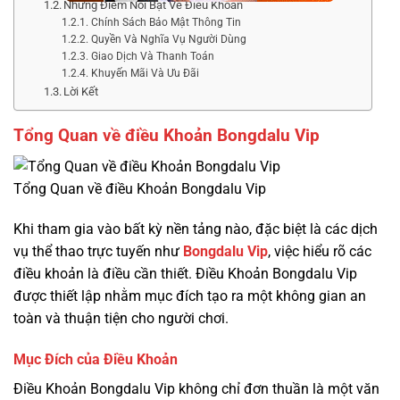
Những Điểm Nổi Bật Về Điều Khoản
Chính Sách Bảo Mật Thông Tin
Quyền Và Nghĩa Vụ Người Dùng
Giao Dịch Và Thanh Toán
Khuyến Mãi Và Ưu Đãi
Lời Kết
Tổng Quan về điều Khoản Bongdalu Vip
Tổng Quan về điều Khoản Bongdalu Vip
Khi tham gia vào bất kỳ nền tảng nào, đặc biệt là các dịch
vụ thể thao trực tuyến như
Bongdalu Vip
, việc hiểu rõ các
điều khoản là điều cần thiết. Điều Khoản Bongdalu Vip
được thiết lập nhằm mục đích tạo ra một không gian an
toàn và thuận tiện cho người chơi.
Mục Đích của Điều Khoản
Điều Khoản Bongdalu Vip không chỉ đơn thuần là một văn