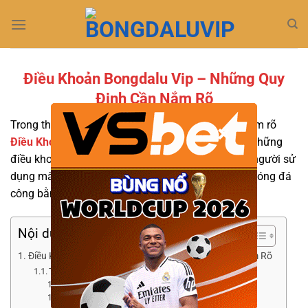
Chuyển
đến
nội
dung
Điều Khoản Bongdalu Vip – Những Quy
Định Cần Nắm Rõ
Trong thế giới bóng đá trực tuyến hiện nay, việc nắm rõ
×
×
Điều Khoản Bongdalu Vip
là vô cùng quan trọng. Những
điều khoản này không chỉ đảm bảo quyền lợi cho người sử
dụng mà còn giúp xây dựng một môi trường chơi bóng đá
công bằng và minh bạch.
Nội dung chính
Điều Khoản Bongdalu Vip – Những Quy Định Cần Nắm Rõ
Tổng Quan về điều Khoản Bongdalu Vip
Mục Đích của Điều Khoản
Lợi Ích Khi Nắm Rõ Điều Khoản