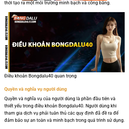
thời tạo ra một môi trường minh bạch và công bằng.
Điều khoản Bongdalu40 quan trọng
Quyền và nghĩa vụ người dùng
Quyền và nghĩa vụ của người dùng là phần đầu tiên và
thiết yếu trong điều khoản Bongdalu40. Người dùng khi
tham gia dịch vụ phải tuân thủ các quy định đã đề ra để
đảm bảo sự an toàn và minh bạch trong quá trình sử dụng.