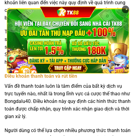
khoản liên quan đến việc này quy định về quá trình cung
cấp thông tin cá nhân và các bước xác thực nhằm đảm
×
bảo tính hợp pháp và an toàn.
Thông thường, người dùng phải cung cấp họ tên, ngày
sinh, địa chỉ email và số điện thoại chính xác. Bongdalu40
sẽ sử dụng các phương thức xác thực như email hoặc
SMS để xác nhận danh tính và bảo vệ tài khoản khỏi các
hành vi giả mạo.
Điều khoản thanh toán và rút tiền
Vấn đề thanh toán luôn là tâm điểm của bất kỳ dịch vụ
trực tuyến nào, nhất là trong lĩnh vực cá cược thể thao như
Bongdalu40. Điều khoản này quy định các hình thức thanh
toán được chấp nhận, quy trình xác nhận giao dịch và thời
gian xử lý.
Người dùng có thể lựa chọn nhiều phương thức thanh toán