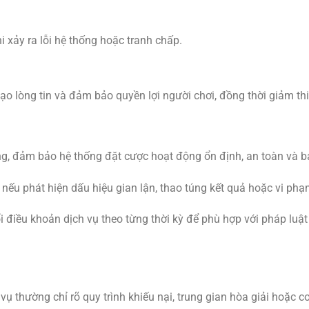
 xảy ra lỗi hệ thống hoặc tranh chấp.
ạo lòng tin và đảm bảo quyền lợi người chơi, đồng thời giảm thi
g, đảm bảo hệ thống đặt cược hoạt động ổn định, an toàn và bả
nếu phát hiện dấu hiệu gian lận, thao túng kết quả hoặc vi ph
 điều khoản dịch vụ theo từng thời kỳ để phù hợp với pháp luật v
vụ thường chỉ rõ quy trình khiếu nại, trung gian hòa giải hoặc 