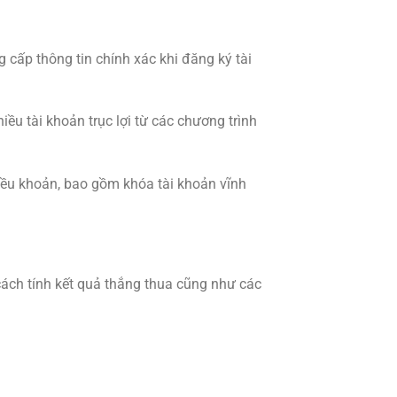
g cấp thông tin chính xác khi đăng ký tài
iều tài khoản trục lợi từ các chương trình
iều khoản, bao gồm khóa tài khoản vĩnh
 cách tính kết quả thắng thua cũng như các