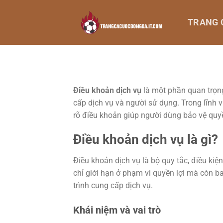
Chuyển
đến
TRANG 
nội
dung
Điều khoản dịch vụ
là một phần quan trọng
cấp dịch vụ và người sử dụng. Trong lĩnh
rõ điều khoản giúp người dùng bảo vệ quyề
Điều khoản dịch vụ là gì?
Điều khoản dịch vụ là bộ quy tắc, điều k
chỉ giới hạn ở phạm vi quyền lợi mà còn b
trình cung cấp dịch vụ.
Khái niệm và vai trò