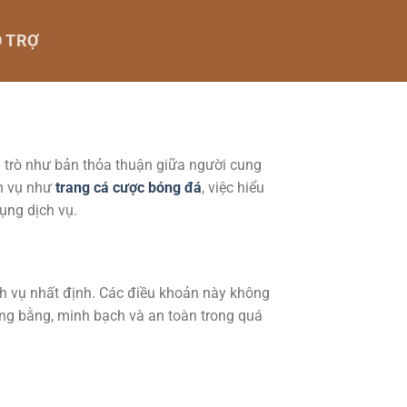
 TRỢ
i trò như bản thỏa thuận giữa người cung
ch vụ như
trang cá cược bóng đá
, việc hiểu
ụng dịch vụ.
ch vụ nhất định. Các điều khoản này không
ông bằng, minh bạch và an toàn trong quá