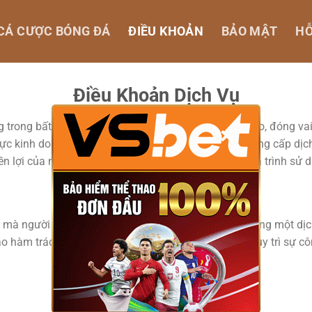
CÁ CƯỢC BÓNG ĐÁ
ĐIỀU KHOẢN
BẢO MẬT
HỖ
Điều Khoản Dịch Vụ
 trong bất kỳ hợp đồng hoặc giao dịch trực tuyến nào, đóng va
×
 vực kinh doanh trực tuyến cũng như các trang web cung cấp dị
n lợi của mình và đảm bảo tính minh bạch trong quá trình sử d
iện mà người dùng phải chấp nhận để được phép sử dụng một dị
ao hàm trách nhiệm, nghĩa vụ của cả hai bên nhằm duy trì sự c