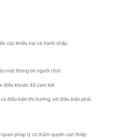
ểu các khiếu nại và tranh chấp.
o mật thông tin người chơi.
ạm điều khoản đã cam kết.
à điều kiện thị trường, với điều kiện phải
cơ quan pháp lý có thẩm quyền can thiệp.