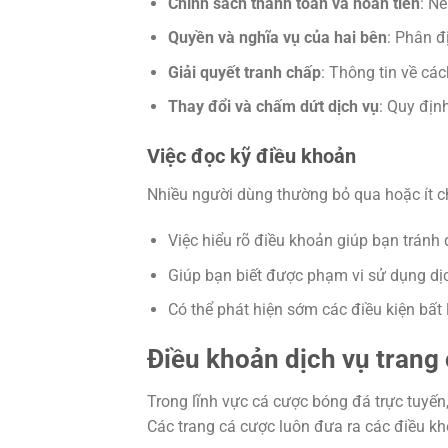
Chính sách thanh toán và hoàn tiền
: Nế
Quyền và nghĩa vụ của hai bên
: Phân đ
Giải quyết tranh chấp
: Thông tin về các
Thay đổi và chấm dứt dịch vụ
: Quy địn
Việc đọc kỹ điều khoản
Nhiều người dùng thường bỏ qua hoặc ít ch
Việc hiểu rõ điều khoản giúp bạn tránh 
Giúp bạn biết được phạm vi sử dụng dịc
Có thể phát hiện sớm các điều kiện bất 
Điều khoản dịch vụ trang
Trong lĩnh vực cá cược bóng đá trực tuyến
Các trang cá cược luôn đưa ra các điều kh