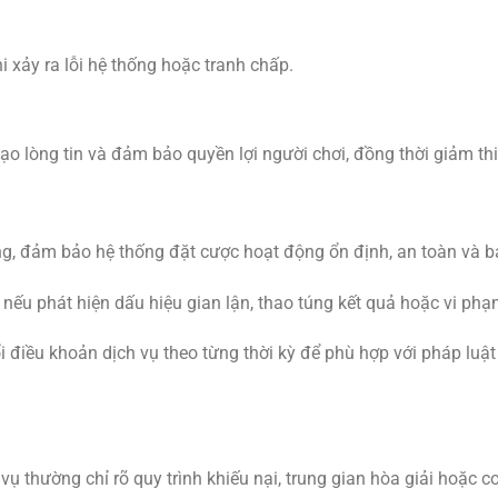
 xảy ra lỗi hệ thống hoặc tranh chấp.
ạo lòng tin và đảm bảo quyền lợi người chơi, đồng thời giảm thi
g, đảm bảo hệ thống đặt cược hoạt động ổn định, an toàn và bả
nếu phát hiện dấu hiệu gian lận, thao túng kết quả hoặc vi ph
 điều khoản dịch vụ theo từng thời kỳ để phù hợp với pháp luật v
vụ thường chỉ rõ quy trình khiếu nại, trung gian hòa giải hoặc 