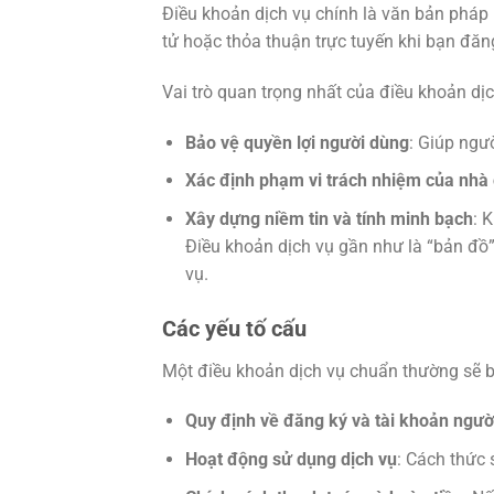
Điều khoản dịch vụ chính là văn bản pháp
tử hoặc thỏa thuận trực tuyến khi bạn đăn
Vai trò quan trọng nhất của điều khoản dịc
Bảo vệ quyền lợi người dùng
: Giúp ngườ
Xác định phạm vi trách nhiệm của nhà
Xây dựng niềm tin và tính minh bạch
: 
Điều khoản dịch vụ gần như là “bản đồ”
vụ.
Các yếu tố cấu
Một điều khoản dịch vụ chuẩn thường sẽ 
Quy định về đăng ký và tài khoản ngườ
Hoạt động sử dụng dịch vụ
: Cách thức 