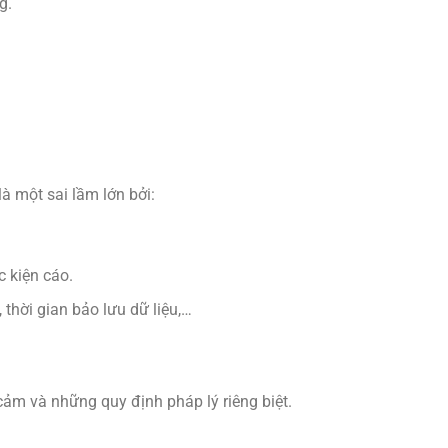
g.
à một sai lầm lớn bởi:
 kiện cáo.
 thời gian bảo lưu dữ liệu,…
cảm và những quy định pháp lý riêng biệt.