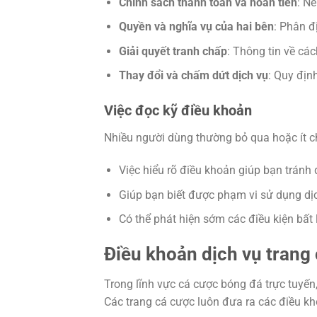
Chính sách thanh toán và hoàn tiền
: Nế
Quyền và nghĩa vụ của hai bên
: Phân đ
Giải quyết tranh chấp
: Thông tin về các
Thay đổi và chấm dứt dịch vụ
: Quy địn
Việc đọc kỹ điều khoản
Nhiều người dùng thường bỏ qua hoặc ít ch
Việc hiểu rõ điều khoản giúp bạn tránh 
Giúp bạn biết được phạm vi sử dụng dịc
Có thể phát hiện sớm các điều kiện bất 
Điều khoản dịch vụ trang
Trong lĩnh vực cá cược bóng đá trực tuyến
Các trang cá cược luôn đưa ra các điều kh