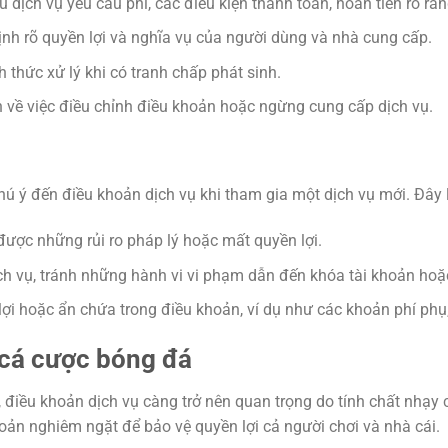
u dịch vụ yêu cầu phí, các điều kiện thanh toán, hoàn tiền rõ ràn
ịnh rõ quyền lợi và nghĩa vụ của người dùng và nhà cung cấp.
h thức xử lý khi có tranh chấp phát sinh.
h về việc điều chỉnh điều khoản hoặc ngừng cung cấp dịch vụ.
ú ý đến điều khoản dịch vụ khi tham gia một dịch vụ mới. Đây l
được những rủi ro pháp lý hoặc mất quyền lợi.
h vụ, tránh những hành vi vi phạm dẫn đến khóa tài khoản hoặc
lợi hoặc ẩn chứa trong điều khoản, ví dụ như các khoản phí phụ,
 cá cược bóng đá
, điều khoản dịch vụ càng trở nên quan trọng do tính chất nhạy 
oản nghiêm ngặt để bảo vệ quyền lợi cả người chơi và nhà cái.