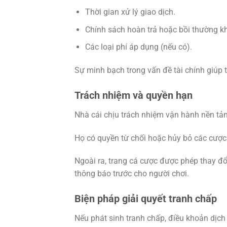
Thời gian xử lý giao dịch.
Chính sách hoàn trả hoặc bồi thường khi
Các loại phí áp dụng (nếu có).
Sự minh bạch trong vấn đề tài chính giúp t
Trách nhiệm và quyền hạn
Nhà cái chịu trách nhiệm vận hành nền tản
Họ có quyền từ chối hoặc hủy bỏ các cược 
Ngoài ra, trang cá cược được phép thay đổi
thông báo trước cho người chơi.
Biện pháp giải quyết tranh chấp
Nếu phát sinh tranh chấp, điều khoản dịch 