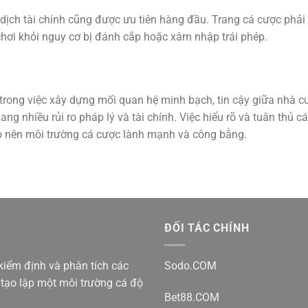
 dịch tài chính cũng được ưu tiên hàng đầu. Trang cá cược phả
chơi khỏi nguy cơ bị đánh cắp hoặc xâm nhập trái phép.
 trong việc xây dựng mối quan hệ minh bạch, tin cậy giữa nhà c
ng nhiều rủi ro pháp lý và tài chính. Việc hiểu rõ và tuân thủ 
o nên môi trường cá cược lành mạnh và công bằng.
ĐỐI TÁC CHÍNH
 kiểm định và phân tích các
Sodo.COM
 tạo lập một môi trường cá độ
Bet88.COM