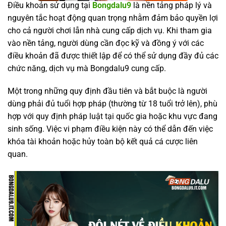
Điều khoản sử dụng tại
Bongdalu9
là nền tảng pháp lý và
nguyên tắc hoạt động quan trọng nhằm đảm bảo quyền lợi
cho cả người chơi lẫn nhà cung cấp dịch vụ. Khi tham gia
vào nền tảng, người dùng cần đọc kỹ và đồng ý với các
điều khoản đã được thiết lập để có thể sử dụng đầy đủ các
chức năng, dịch vụ mà Bongdalu9 cung cấp.
Một trong những quy định đầu tiên và bắt buộc là người
dùng phải đủ tuổi hợp pháp (thường từ 18 tuổi trở lên), phù
hợp với quy định pháp luật tại quốc gia hoặc khu vực đang
sinh sống. Việc vi phạm điều kiện này có thể dẫn đến việc
khóa tài khoản hoặc hủy toàn bộ kết quả cá cược liên
quan.