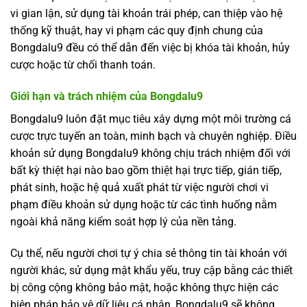
vi gian lận, sử dụng tài khoản trái phép, can thiệp vào hệ
thống kỹ thuật, hay vi phạm các quy định chung của
Bongdalu9 đều có thể dẫn đến việc bị khóa tài khoản, hủy
cược hoặc từ chối thanh toán.
Giới hạn và trách nhiệm của Bongdalu9
Bongdalu9 luôn đặt mục tiêu xây dựng một môi trường cá
cược trực tuyến an toàn, minh bạch và chuyên nghiệp. Điều
khoản sử dụng Bongdalu9 không chịu trách nhiệm đối với
bất kỳ thiệt hại nào bao gồm thiệt hại trực tiếp, gián tiếp,
phát sinh, hoặc hệ quả xuất phát từ việc người chơi vi
phạm điều khoản sử dụng hoặc từ các tình huống nằm
ngoài khả năng kiểm soát hợp lý của nền tảng.
Cụ thể, nếu người chơi tự ý chia sẻ thông tin tài khoản với
người khác, sử dụng mật khẩu yếu, truy cập bằng các thiết
bị công cộng không bảo mật, hoặc không thực hiện các
biện pháp bảo vệ dữ liệu cá nhân, Bongdalu9 sẽ không