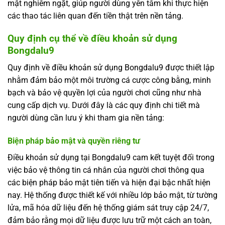
mật nghiêm ngặt, giúp người dùng yên tâm khi thực hiện
các thao tác liên quan đến tiền thật trên nền tảng.
Quy định cụ thể về điều khoản sử dụng
Bongdalu9
Quy định về điều khoản sử dụng Bongdalu9 được thiết lập
nhằm đảm bảo một môi trường cá cược công bằng, minh
bạch và bảo vệ quyền lợi của người chơi cũng như nhà
cung cấp dịch vụ. Dưới đây là các quy định chi tiết mà
người dùng cần lưu ý khi tham gia nền tảng:
Biện pháp bảo mật và quyền riêng tư
Điều khoản sử dụng tại Bongdalu9 cam kết tuyệt đối trong
việc bảo vệ thông tin cá nhân của người chơi thông qua
các biện pháp bảo mật tiên tiến và hiện đại bậc nhất hiện
nay. Hệ thống được thiết kế với nhiều lớp bảo mật, từ tường
lửa, mã hóa dữ liệu đến hệ thống giám sát truy cập 24/7,
đảm bảo rằng mọi dữ liệu được lưu trữ một cách an toàn,