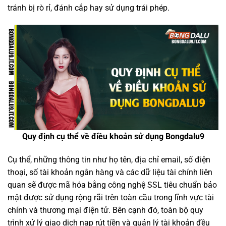
tránh bị rò rỉ, đánh cắp hay sử dụng trái phép.
Quy định cụ thể về điều khoản sử dụng Bongdalu9
Cụ thể, những thông tin như họ tên, địa chỉ email, số điện
thoại, số tài khoản ngân hàng và các dữ liệu tài chính liên
quan sẽ được mã hóa bằng công nghệ SSL tiêu chuẩn bảo
mật được sử dụng rộng rãi trên toàn cầu trong lĩnh vực tài
chính và thương mại điện tử. Bên cạnh đó, toàn bộ quy
trình xử lý giao dịch nạp rút tiền và quản lý tài khoản đều