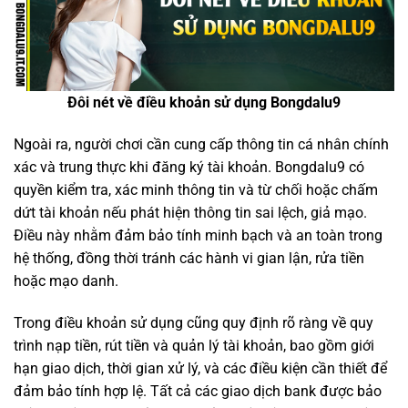
Đôi nét về điều khoản sử dụng Bongdalu9
Ngoài ra, người chơi cần cung cấp thông tin cá nhân chính
xác và trung thực khi đăng ký tài khoản. Bongdalu9 có
quyền kiểm tra, xác minh thông tin và từ chối hoặc chấm
dứt tài khoản nếu phát hiện thông tin sai lệch, giả mạo.
Điều này nhằm đảm bảo tính minh bạch và an toàn trong
hệ thống, đồng thời tránh các hành vi gian lận, rửa tiền
hoặc mạo danh.
Trong điều khoản sử dụng cũng quy định rõ ràng về quy
trình nạp tiền, rút tiền và quản lý tài khoản, bao gồm giới
hạn giao dịch, thời gian xử lý, và các điều kiện cần thiết để
đảm bảo tính hợp lệ. Tất cả các giao dịch bank được bảo