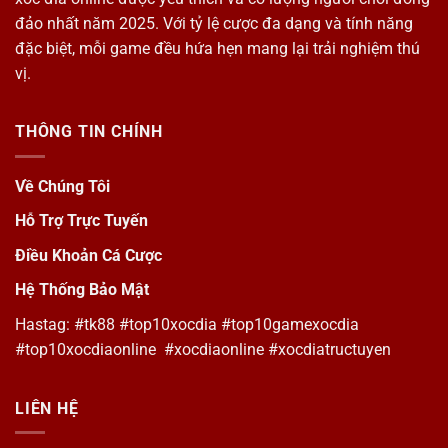
đảo nhất năm 2025. Với tỷ lệ cược đa dạng và tính năng
đặc biệt, mỗi game đều hứa hẹn mang lại trải nghiệm thú
vị.
THÔNG TIN CHÍNH
Về Chúng Tôi
Hỗ Trợ Trực Tuyến
Điều Khoản Cá Cược
Hệ Thống Bảo Mật
Hastag: #
tk88
#top10xocdia #top10gamexocdia
#top10xocdiaonline #xocdiaonline #xocdiatructuyen
LIÊN HỆ