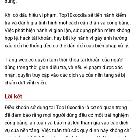
dùng.
Khi có dấu hiệu vi phạm, Top10xocdia sẽ tiến hành kiểm
tra và đánh giá tình hình một cách cẩn thận và công bằng.
Việc phát hiện hành vi gian lận, sử dụng phần mềm không
hợp lệ, hack tài khoản, hay bất kỳ hành vi gây ảnh hưởng
xấu đến hệ thống đều có thể dẫn đến các biện pháp xử lý.
Trang web có quyền tạm thời khóa tài khoản của người
dùng trong thời gian điều tra, và nếu vi phạm được xác
nhận, quyền truy cập vào các dịch vụ của nền tảng sẽ bị
chấm dứt vĩnh viễn.
Lời kết
Điều khoản sử dụng tại Top10xocdia là cơ sở quan trọng
để đảm bảo rằng mọi người dùng đều có một trải nghiệm
công bằng, an toàn và bảo mật khi tham gia vào các dịch
vụ của nền tảng. Việc tuân thủ các quy định này không chỉ