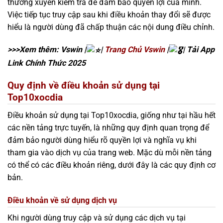
thường xuyên kiểm tra để đảm bảo quyền lợi của mình.
Việc tiếp tục truy cập sau khi điều khoản thay đổi sẽ được
hiểu là người dùng đã chấp thuận các nội dung điều chỉnh.
>>>Xem thêm: Vswin |
|
Trang Chủ Vswin
|
| Tải App
Link Chính Thức 2025
Quy định về điều khoản sử dụng tại
Top10xocdia
Điều khoản sử dụng tại Top10xocdia, giống như tại hầu hết
các nền tảng trực tuyến, là những quy định quan trọng để
đảm bảo người dùng hiểu rõ quyền lợi và nghĩa vụ khi
tham gia vào dịch vụ của trang web. Mặc dù mỗi nền tảng
có thể có các điều khoản riêng, dưới đây là các quy định cơ
bản.
Điều khoản về sử dụng dịch vụ
Khi người dùng truy cập và sử dụng các dịch vụ tại