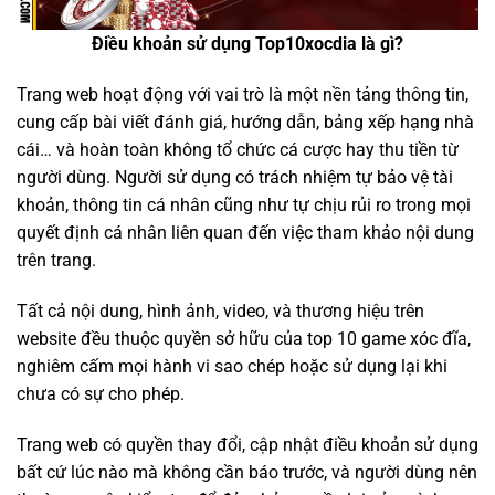
Điều khoản sử dụng Top10xocdia là gì?
Trang web hoạt động với vai trò là một nền tảng thông tin,
cung cấp bài viết đánh giá, hướng dẫn, bảng xếp hạng nhà
cái… và hoàn toàn không tổ chức cá cược hay thu tiền từ
người dùng. Người sử dụng có trách nhiệm tự bảo vệ tài
khoản, thông tin cá nhân cũng như tự chịu rủi ro trong mọi
quyết định cá nhân liên quan đến việc tham khảo nội dung
trên trang.
Tất cả nội dung, hình ảnh, video, và thương hiệu trên
website đều thuộc quyền sở hữu của top 10 game xóc đĩa,
nghiêm cấm mọi hành vi sao chép hoặc sử dụng lại khi
chưa có sự cho phép.
Trang web có quyền thay đổi, cập nhật điều khoản sử dụng
bất cứ lúc nào mà không cần báo trước, và người dùng nên