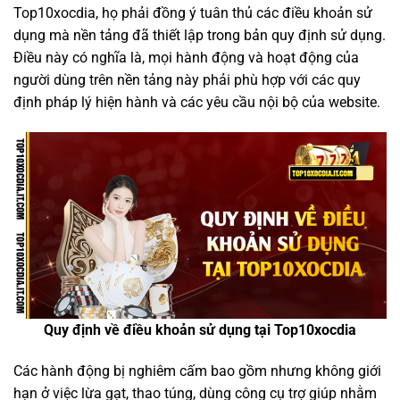
Top10xocdia, họ phải đồng ý tuân thủ các điều khoản sử
dụng mà nền tảng đã thiết lập trong bản quy định sử dụng.
Điều này có nghĩa là, mọi hành động và hoạt động của
người dùng trên nền tảng này phải phù hợp với các quy
định pháp lý hiện hành và các yêu cầu nội bộ của website.
Quy định về điều khoản sử dụng tại Top10xocdia
Các hành động bị nghiêm cấm bao gồm nhưng không giới
hạn ở việc lừa gạt, thao túng, dùng công cụ trợ giúp nhằm