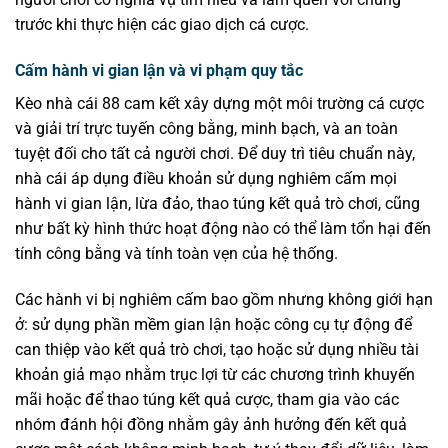
trước khi thực hiện các giao dịch cá cược.
Cấm hành vi gian lận và vi phạm quy tắc
Kèo nhà cái 88 cam kết xây dựng một môi trường cá cược
và giải trí trực tuyến công bằng, minh bạch, và an toàn
tuyệt đối cho tất cả người chơi. Để duy trì tiêu chuẩn này,
nhà cái áp dụng điều khoản sử dụng nghiêm cấm mọi
hành vi gian lận, lừa đảo, thao túng kết quả trò chơi, cũng
như bất kỳ hình thức hoạt động nào có thể làm tổn hại đến
tính công bằng và tính toàn vẹn của hệ thống.
Các hành vi bị nghiêm cấm bao gồm nhưng không giới hạn
ở: sử dụng phần mềm gian lận hoặc công cụ tự động để
can thiệp vào kết quả trò chơi, tạo hoặc sử dụng nhiều tài
khoản giả mạo nhằm trục lợi từ các chương trình khuyến
mãi hoặc để thao túng kết quả cược, tham gia vào các
nhóm đánh hội đồng nhằm gây ảnh hưởng đến kết quả