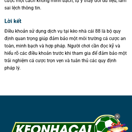
cược một cách không minh bạch, tự ý thay đổi dữ liệu, làm
sai lệch thông tin.
Lời kết
Điều khoản sử dụng dịch vụ tại kèo nhà cái 88 là bộ quy
định quan trọng giúp đảm bảo một môi trường cá cược an
toàn, minh bạch và hợp pháp. Người chơi cần đọc kỹ và
hiểu rõ các điều khoản trước khi tham gia để đảm bảo một
trải nghiệm cá cược trọn vẹn và tuân thủ các quy định
pháp lý.
✕