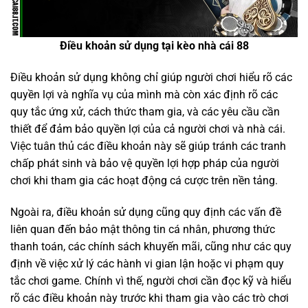
Điều khoản sử dụng tại kèo nhà cái 88
Điều khoản sử dụng không chỉ giúp người chơi hiểu rõ các
quyền lợi và nghĩa vụ của mình mà còn xác định rõ các
quy tắc ứng xử, cách thức tham gia, và các yêu cầu cần
thiết để đảm bảo quyền lợi của cả người chơi và nhà cái.
Việc tuân thủ các điều khoản này sẽ giúp tránh các tranh
chấp phát sinh và bảo vệ quyền lợi hợp pháp của người
chơi khi tham gia các hoạt động cá cược trên nền tảng.
Ngoài ra, điều khoản sử dụng cũng quy định các vấn đề
liên quan đến bảo mật thông tin cá nhân, phương thức
thanh toán, các chính sách khuyến mãi, cũng như các quy
định về việc xử lý các hành vi gian lận hoặc vi phạm quy
tắc chơi game. Chính vì thế, người chơi cần đọc kỹ và hiểu
rõ các điều khoản này trước khi tham gia vào các trò chơi