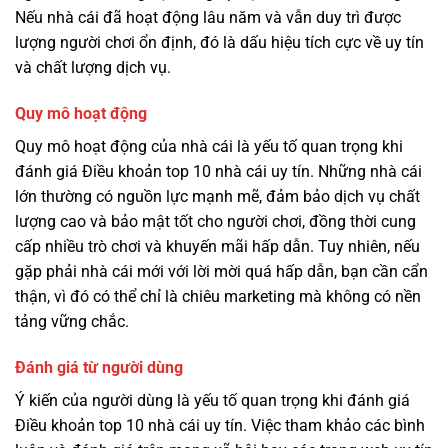
Nếu nhà cái đã hoạt động lâu năm và vẫn duy trì được
lượng người chơi ổn định, đó là dấu hiệu tích cực về uy tín
và chất lượng dịch vụ.
Quy mô hoạt động
Quy mô hoạt động của nhà cái là yếu tố quan trọng khi
đánh giá Điều khoản top 10 nhà cái uy tín. Những nhà cái
lớn thường có nguồn lực mạnh mẽ, đảm bảo dịch vụ chất
lượng cao và bảo mật tốt cho người chơi, đồng thời cung
cấp nhiều trò chơi và khuyến mãi hấp dẫn. Tuy nhiên, nếu
gặp phải nhà cái mới với lời mời quá hấp dẫn, bạn cần cẩn
thận, vì đó có thể chỉ là chiêu marketing mà không có nền
tảng vững chắc.
Đánh giá từ người dùng
Ý kiến của người dùng là yếu tố quan trọng khi đánh giá
Điều khoản top 10 nhà cái uy tín. Việc tham khảo các bình