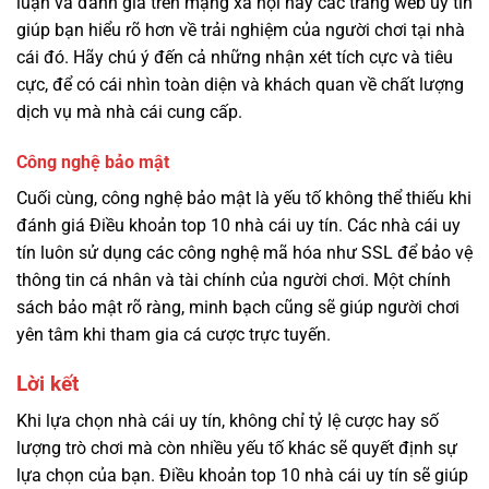
luận và đánh giá trên mạng xã hội hay các trang web uy tín
giúp bạn hiểu rõ hơn về trải nghiệm của người chơi tại nhà
cái đó. Hãy chú ý đến cả những nhận xét tích cực và tiêu
cực, để có cái nhìn toàn diện và khách quan về chất lượng
dịch vụ mà nhà cái cung cấp.
Công nghệ bảo mật
Cuối cùng, công nghệ bảo mật là yếu tố không thể thiếu khi
đánh giá Điều khoản top 10 nhà cái uy tín. Các nhà cái uy
tín luôn sử dụng các công nghệ mã hóa như SSL để bảo vệ
thông tin cá nhân và tài chính của người chơi. Một chính
sách bảo mật rõ ràng, minh bạch cũng sẽ giúp người chơi
yên tâm khi tham gia cá cược trực tuyến.
Lời kết
Khi lựa chọn nhà cái uy tín, không chỉ tỷ lệ cược hay số
lượng trò chơi mà còn nhiều yếu tố khác sẽ quyết định sự
lựa chọn của bạn. Điều khoản top 10 nhà cái uy tín sẽ giúp