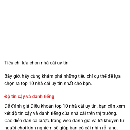
Tiêu chí lựa chọn nhà cái uy tín
Bây giờ, hãy cùng khám phá những tiêu chí cụ thể để lựa
chọn ra top 10 nhà cái uy tín nhất cho bạn.
Độ tin cậy và danh tiếng
Để đánh giá Điều khoản top 10 nhà cái uy tín, bạn cần xem
xét độ tin cậy và danh tiếng của nhà cái trên thị trường.
Các diễn đàn cá cược, trang web đánh giá và lời khuyên từ
người chơi kinh nghiệm sẽ giúp bạn có cái nhìn rõ ràng.