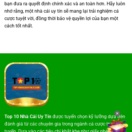
bạn đưa ra quyết định chính xác và an toàn hơn. Hãy luôn
nhớ rằng, một nhà cái uy tín sẽ mang lại trải nghiệm cá
cược tuyệt vời, đồng thời bảo vệ quyền lợi của bạn một
cách tốt nhất.
✕
Top 10 Nhà Cái Uy Tín
được tuyển chọn kỹ lưỡng dựa trên
đánh giá từ các chuyên gia trong ngành cá cược trực
tuyến. Dựa vào các tiêu chí khắt khe như giấy phép hoạt