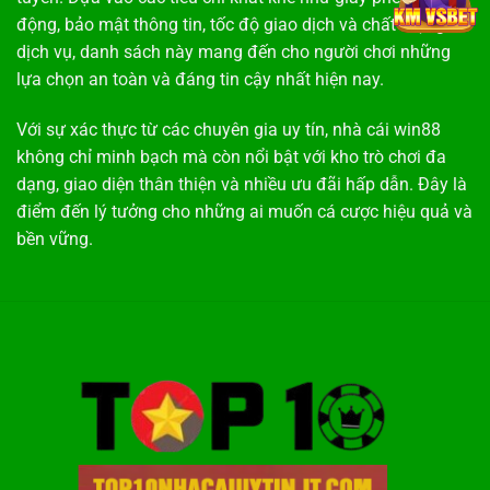
động, bảo mật thông tin, tốc độ giao dịch và chất lượng
dịch vụ, danh sách này mang đến cho người chơi những
lựa chọn an toàn và đáng tin cậy nhất hiện nay.
Với sự xác thực từ các chuyên gia uy tín,
nhà cái win88
không chỉ minh bạch mà còn nổi bật với kho trò chơi đa
dạng, giao diện thân thiện và nhiều ưu đãi hấp dẫn. Đây là
điểm đến lý tưởng cho những ai muốn cá cược hiệu quả và
bền vững.