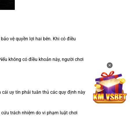
bảo vệ quyền lợi hai bên. Khi có điều
. Nếu không có điều khoản này, người chơi
✕
 cái uy tín phải tuân thủ các quy định này
uy cứu trách nhiệm do vi phạm luật chơi