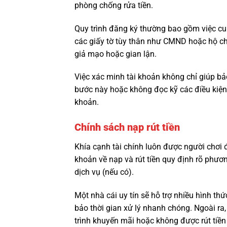
phòng chống rửa tiền.
Quy trình đăng ký thường bao gồm việc cung
các giấy tờ tùy thân như CMND hoặc hộ ch
giả mạo hoặc gian lận.
Việc xác minh tài khoản không chỉ giúp bả
bước này hoặc không đọc kỹ các điều kiện l
khoản.
Chính sách nạp rút tiền
Khía cạnh tài chính luôn được người chơi 
khoản về nạp và rút tiền quy định rõ phươn
dịch vụ (nếu có).
Một nhà cái uy tín sẽ hỗ trợ nhiều hình th
bảo thời gian xử lý nhanh chóng. Ngoài ra,
trình khuyến mãi hoặc không được rút tiền 