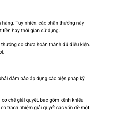
 hàng. Tuy nhiên, các phần thưởng này
 tiền hay thời gian sử dụng.
ền thưởng do chưa hoàn thành đủ điều kiện.
i.
i phải đảm bảo áp dụng các biện pháp kỹ
g cơ chế giải quyết, bao gồm kênh khiếu
n có trách nhiệm giải quyết các vấn đề một