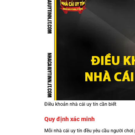
Điều khoản nhà cái uy tín cần biết
Quy định xác minh
Mỗi nhà cái uy tín đều yêu cầu người chơi