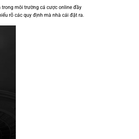
n trong môi trường cá cược online đầy
iểu rõ các quy định mà nhà cái đặt ra.