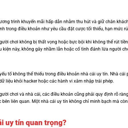
ương trình khuyến mãi hấp dẫn nhằm thu hút và giữ chân khách
h trong điều khoản như yêu cầu đặt cược tối thiểu, hạn mức rút
gười chơi không bị thất vọng hoặc bực bội khi không thể rút ti
iều kiện này, không gây nhầm lẫn hoặc cố tình đánh lừa người chơ
 yếu tố không thể thiếu trong điều khoản nhà cái uy tín. Nhà cá
ữ liệu khỏi hacker hoặc các hành vi xâm nhập trái phép.
gười chơi và nhà cái, các điều khoản cũng phải quy định rõ ràn
ác bên liên quan. Một nhà cái uy tín không chỉ minh bạch mà cò
i uy tín quan trọng?