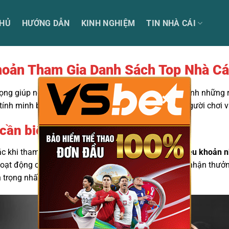
CHỦ
HƯỚNG DẪN
KINH NGHIỆM
TIN NHÀ CÁI
hoản Tham Gia Danh Sách Top Nhà Cái
trọng giúp người chơi bảo vệ quyền lợi của mình và tránh những
×
tính minh bạch mà còn tạo dựng sự tin tưởng giữa người chơi 
 cần biết
ắc khi tham gia cá cược, việc nắm bắt kỹ càng các
điều khoản nh
 hoạt động của nhà cái, bao gồm cách thức đặt cược, nhận thưởn
n trọng nhất nhà cái mà bạn nên quan tâm.