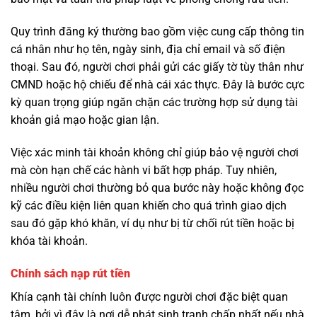
Quy trình đăng ký thường bao gồm việc cung cấp thông tin
cá nhân như họ tên, ngày sinh, địa chỉ email và số điện
thoại. Sau đó, người chơi phải gửi các giấy tờ tùy thân như
CMND hoặc hộ chiếu để nhà cái xác thực. Đây là bước cực
kỳ quan trọng giúp ngăn chặn các trường hợp sử dụng tài
khoản giả mạo hoặc gian lận.
Việc xác minh tài khoản không chỉ giúp bảo vệ người chơi
mà còn hạn chế các hành vi bất hợp pháp. Tuy nhiên,
nhiều người chơi thường bỏ qua bước này hoặc không đọc
kỹ các điều kiện liên quan khiến cho quá trình giao dịch
sau đó gặp khó khăn, ví dụ như bị từ chối rút tiền hoặc bị
khóa tài khoản.
Chính sách nạp rút tiền
Khía cạnh tài chính luôn được người chơi đặc biệt quan
tâm, bởi vì đây là nơi dễ phát sinh tranh chấp nhất nếu nhà