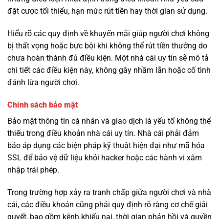
đặt cược tối thiểu, hạn mức rút tiền hay thời gian sử dụng.
Hiểu rõ các quy định về khuyến mãi giúp người chơi không
bị thất vọng hoặc bực bội khi không thể rút tiền thưởng do
chưa hoàn thành đủ điều kiện. Một nhà cái uy tín sẽ mô tả
chi tiết các điều kiện này, không gây nhầm lẫn hoặc cố tình
đánh lừa người chơi.
Chính sách bảo mật
Bảo mật thông tin cá nhân và giao dịch là yếu tố không thể
thiếu trong điều khoản nhà cái uy tín. Nhà cái phải đảm
bảo áp dụng các biện pháp kỹ thuật hiện đại như mã hóa
SSL để bảo vệ dữ liệu khỏi hacker hoặc các hành vi xâm
nhập trái phép.
Trong trường hợp xảy ra tranh chấp giữa người chơi và nhà
cái, các điều khoản cũng phải quy định rõ ràng cơ chế giải
quyết, bao gồm kênh khiếu nại, thời gian phản hồi và quyền