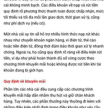
cái không minh bạch. Các điều khoản về nạp và rút tiền
quy định rõ phương thức thanh toán được chấp nhận, mức
tối thiểu và tối đa mỗi lần giao dịch, thời gian xử lý, cũng
như phí dịch vụ (nếu có).
Một nhà cái uy tín sẽ hỗ trợ nhiều hình thức nạp rút khác
nhau như chuyển khoản ngân hàng, ví điện tử, thẻ cào
hoặc tiền điện tử, đồng thời đảm bảo thời gian xử lý nhanh
chóng. Ngoài ra, họ cũng quy định rõ ràng về điều kiện rút
tiền, ví dụ như phải hoàn thành đủ số vòng cược theo
chương trình khuyến mãi hoặc không được rút tiền khi tài
khoản đang bị giới hạn.
Quy định về khuyến mãi
Phần lớn các nhà cái đều cung cấp các chương trình
khuyến mãi hấp dẫn nhằm thu hút và giữ chân khách
hàng. Tuy nhiên, các phần thưởng này thường đi kèm với
những điều kiện nhất định trong điều khoản như yêu cầu