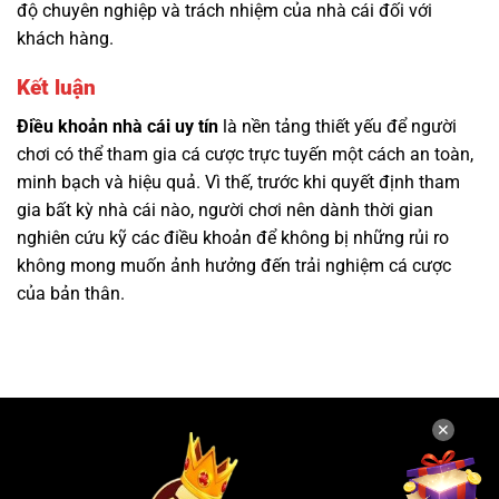
độ chuyên nghiệp và trách nhiệm của nhà cái đối với
khách hàng.
Kết luận
Điều khoản nhà cái uy tín
là nền tảng thiết yếu để người
chơi có thể tham gia cá cược trực tuyến một cách an toàn,
minh bạch và hiệu quả. Vì thế, trước khi quyết định tham
gia bất kỳ nhà cái nào, người chơi nên dành thời gian
nghiên cứu kỹ các điều khoản để không bị những rủi ro
không mong muốn ảnh hưởng đến trải nghiệm cá cược
của bản thân.
✕