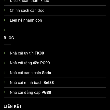
Điều khoản tham khảo
Chính sách cần đọc
Liên hệ nhanh gọn
BLOG
Nhà cái uy tín
TK88
Nhà cái tặng tiền
PG99
Nhà cái xanh chín
Sodo
Nhà cái minh bạch
Bet88
Nhà cái đẳng cấp
PG88
LIÊN KẾT