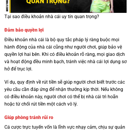
Tại sao điều khoản nhà cái uy tín quan trọng?
Đảm bảo quyền lợi
Điều khoản nhà cái là bộ quy tắc pháp lý ràng buộc mọi
hành động của nhà cái cũng như người chơi, giúp bảo vệ
quyền lợi hai bên. Khi có điều khoản rõ ràng, mọi giao dịch
và hoạt động đều minh bạch, tránh việc nhà cái lợi dụng sơ
hở để trục lợi.
Ví dụ, quy định về rút tiền sẽ giúp người chơi biết trước các
yêu cầu cần đáp ứng để nhận thưởng kịp thời. Nếu không
có điều khoản này, người chơi có thể bị nhà cái trì hoãn
hoặc từ chối rút tiền một cách vô lý.
Giúp phòng tránh rủi ro
Cá cược trực tuyến vốn là lĩnh vực nhạy cảm, chịu sự quản