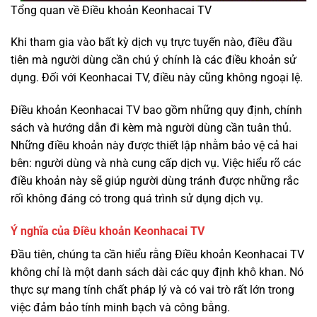
Tổng quan về Điều khoản Keonhacai TV
Khi tham gia vào bất kỳ dịch vụ trực tuyến nào, điều đầu
tiên mà người dùng cần chú ý chính là các điều khoản sử
dụng. Đối với Keonhacai TV, điều này cũng không ngoại lệ.
Điều khoản Keonhacai TV bao gồm những quy định, chính
sách và hướng dẫn đi kèm mà người dùng cần tuân thủ.
Những điều khoản này được thiết lập nhằm bảo vệ cả hai
bên: người dùng và nhà cung cấp dịch vụ. Việc hiểu rõ các
điều khoản này sẽ giúp người dùng tránh được những rắc
rối không đáng có trong quá trình sử dụng dịch vụ.
Ý nghĩa của Điều khoản Keonhacai TV
Đầu tiên, chúng ta cần hiểu rằng Điều khoản Keonhacai TV
không chỉ là một danh sách dài các quy định khô khan. Nó
thực sự mang tính chất pháp lý và có vai trò rất lớn trong
việc đảm bảo tính minh bạch và công bằng.