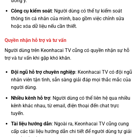
đồng ý.
Công cụ kiểm soát
: Người dùng có thể tự kiểm soát
thông tin cá nhân của mình, bao gồm việc chỉnh sửa
hoặc xóa dữ liệu nếu cần thiết.
Quyền nhận hỗ trợ và tư vấn
Người dùng trên Keonhacai TV cũng có quyền nhận sự hỗ
trợ và tư vấn khi gặp khó khăn.
Đội ngũ hỗ trợ chuyên nghiệp
: Keonhacai TV có đội ngũ
nhân viên tận tình, sẵn sàng giải đáp mọi thắc mắc của
người dùng.
Nhiều kênh hỗ trợ
: Người dùng có thể liên hệ qua nhiều
kênh khác nhau, từ email, điện thoại đến chat trực
tuyến.
Tài liệu hướng dẫn
: Ngoài ra, Keonhacai TV cũng cung
cấp các tài liệu hướng dẫn chi tiết để người dùng tự giải