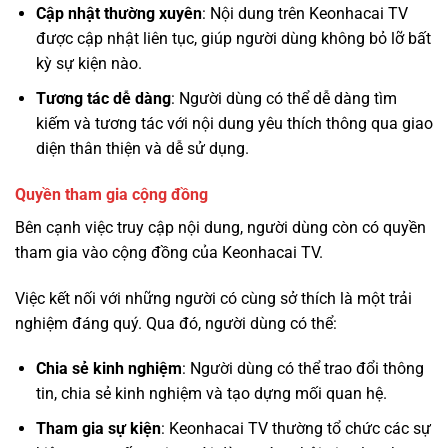
Cập nhật thường xuyên
: Nội dung trên Keonhacai TV
được cập nhật liên tục, giúp người dùng không bỏ lỡ bất
kỳ sự kiện nào.
Tương tác dễ dàng
: Người dùng có thể dễ dàng tìm
kiếm và tương tác với nội dung yêu thích thông qua giao
diện thân thiện và dễ sử dụng.
Quyền tham gia cộng đồng
Bên cạnh việc truy cập nội dung, người dùng còn có quyền
tham gia vào cộng đồng của Keonhacai TV.
Việc kết nối với những người có cùng sở thích là một trải
nghiệm đáng quý. Qua đó, người dùng có thể:
Chia sẻ kinh nghiệm
: Người dùng có thể trao đổi thông
tin, chia sẻ kinh nghiệm và tạo dựng mối quan hệ.
Tham gia sự kiện
: Keonhacai TV thường tổ chức các sự