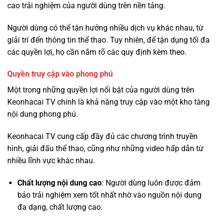
cao trải nghiệm của người dùng trên nền tảng.
Người dùng có thể tận hưởng nhiều dịch vụ khác nhau, từ
giải trí đến thông tin thể thao. Tuy nhiên, để tận dụng tối đa
các quyền lợi, họ cần nắm rõ các quy định kèm theo.
Quyền truy cập vào phong phú
Một trong những quyền lợi nổi bật của người dùng trên
Keonhacai TV chính là khả năng truy cập vào một kho tàng
nội dung phong phú.
Keonhacai TV cung cấp đầy đủ các chương trình truyền
hình, giải đấu thể thao, cũng như những video hấp dẫn từ
nhiều lĩnh vực khác nhau.
Chất lượng nội dung cao
: Người dùng luôn được đảm
bảo trải nghiệm xem tốt nhất nhờ vào nguồn nội dung
đa dạng, chất lượng cao.