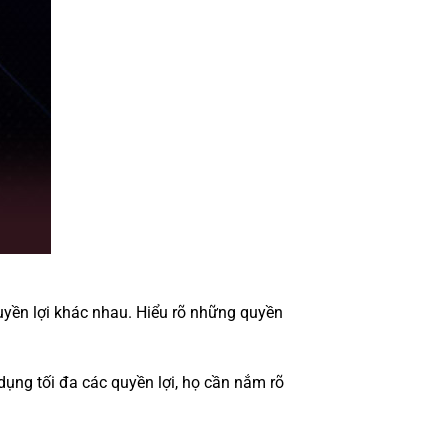
uyền lợi khác nhau. Hiểu rõ những quyền
 dụng tối đa các quyền lợi, họ cần nắm rõ