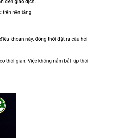
an đến giao dịch.
 trên nền tảng.
điều khoản này, đồng thời đặt ra câu hỏi
eo thời gian. Việc không nắm bắt kịp thời