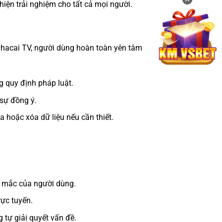
thiện trải nghiệm cho tất cả mọi người.
onhacai TV, người dùng hoàn toàn yên tâm
g quy định pháp luật.
sự đồng ý.
 hoặc xóa dữ liệu nếu cần thiết.
c mắc của người dùng.
rực tuyến.
 tự giải quyết vấn đề.