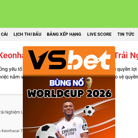
 CÁI
LỊCH THI ĐẤU
BẢNG XẾP HẠNG
LIVE SCORE
TIN TỨC
Keonhacai TV – Nền Tảng Cho Trải N
×
×
ững yếu tố quan trọng giúp người dùng hiểu rõ hơn về quyền lợi
y, việc nắm vững các điều khoản sử dụng không chỉ bảo vệ quyề
ải Nghiệm Uy Tín
n Keonhacai TV