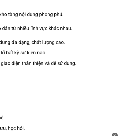
 kho tàng nội dung phong phú.
 dẫn từ nhiều lĩnh vực khác nhau.
dung đa dạng, chất lượng cao.
lỡ bất kỳ sự kiện nào.
 giao diện thân thiện và dễ sử dụng.
hệ.
ưu, học hỏi.
✕
✕