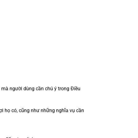
 mà người dùng cần chú ý trong Điều
lợi họ có, cũng như những nghĩa vụ cần