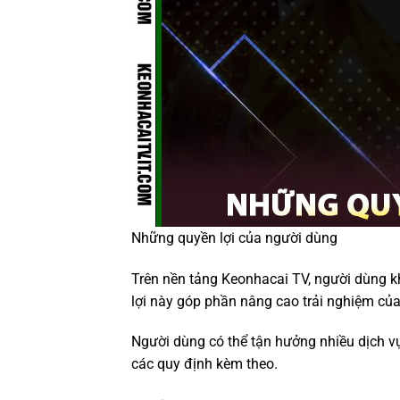
Những quyền lợi của người dùng
Trên nền tảng Keonhacai TV, người dùng kh
lợi này góp phần nâng cao trải nghiệm của
Người dùng có thể tận hưởng nhiều dịch vụ 
các quy định kèm theo.