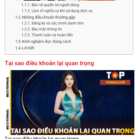
Bảo vệ quyền lợi người dùng
Làm rõ nghĩa vụ khi sử dụng dịch vụ
Những điều khoản thường gặp
Đăng ký và xác minh danh tính
Bảo mật thông tin
Thanh toán và hoàn tiền
Kinh nghiệm đọc đúng cách
Lời Kết
Tại sao điều khoản lại quan trọng
Tại sao điều khoản lại quan trọng