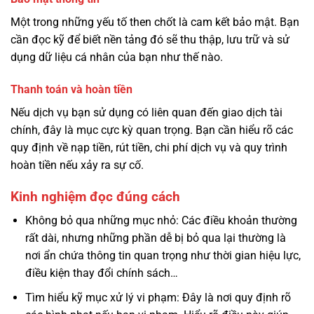
Một trong những yếu tố then chốt là cam kết bảo mật. Bạn
cần đọc kỹ để biết nền tảng đó sẽ thu thập, lưu trữ và sử
dụng dữ liệu cá nhân của bạn như thế nào.
Thanh toán và hoàn tiền
Nếu dịch vụ bạn sử dụng có liên quan đến giao dịch tài
chính, đây là mục cực kỳ quan trọng. Bạn cần hiểu rõ các
quy định về nạp tiền, rút tiền, chi phí dịch vụ và quy trình
hoàn tiền nếu xảy ra sự cố.
Kinh nghiệm đọc đúng cách
Không bỏ qua những mục nhỏ: Các điều khoản thường
rất dài, nhưng những phần dễ bị bỏ qua lại thường là
nơi ẩn chứa thông tin quan trọng như thời gian hiệu lực,
điều kiện thay đổi chính sách…
Tìm hiểu kỹ mục xử lý vi phạm: Đây là nơi quy định rõ