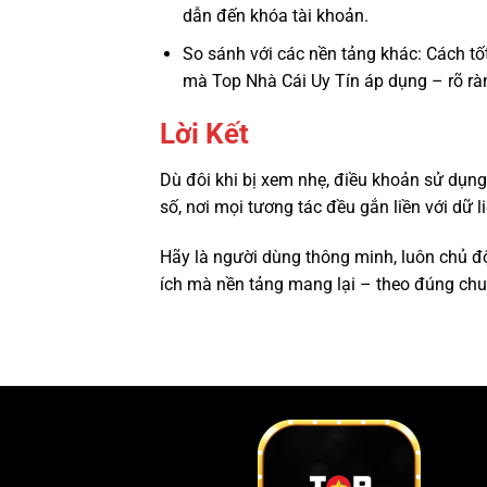
dẫn đến khóa tài khoản.
So sánh với các nền tảng khác: Cách tố
mà Top Nhà Cái Uy Tín áp dụng – rõ rà
Lời Kết
Dù đôi khi bị xem nhẹ, điều khoản sử dụng 
số, nơi mọi tương tác đều gắn liền với dữ l
Hãy là người dùng thông minh, luôn chủ độ
ích mà nền tảng mang lại – theo đúng chu