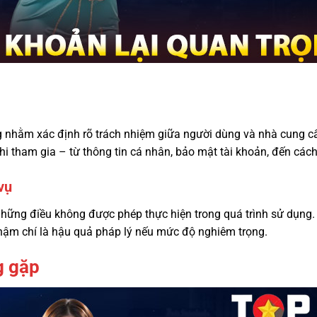
g nhằm xác định rõ trách nhiệm giữa người dùng và nhà cung cấ
 tham gia – từ thông tin cá nhân, bảo mật tài khoản, đến cách x
vụ
những điều không được phép thực hiện trong quá trình sử dụng.
thậm chí là hậu quả pháp lý nếu mức độ nghiêm trọng.
g gặp