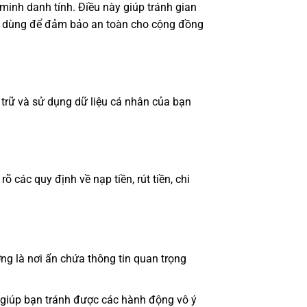
minh danh tính. Điều này giúp tránh gian
ời dùng để đảm bảo an toàn cho cộng đồng
 trữ và sử dụng dữ liệu cá nhân của bạn
 các quy định về nạp tiền, rút tiền, chi
g là nơi ẩn chứa thông tin quan trọng
y giúp bạn tránh được các hành động vô ý