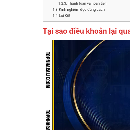
Thanh toán và hoàn tiền
Kinh nghiệm đọc đúng cách
Lời Kết
Tại sao điều khoản lại qu