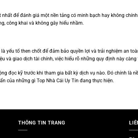
t nhất để đánh giá một nền tảng có minh bạch hay không chính 
ng, công khai và không gây hiểu nhầm.
là yếu tố then chốt để đảm bảo quyền lợi và trải nghiệm an toà
iệu và giao dịch tài chính, việc hiểu rõ những quy định này càng
ng đọc kỹ trước khi tham gia bất kỳ dịch vụ nào. Đó chính là 
ẩn của những gì Top Nhà Cái Uy Tín đang thực hiện.
THÔNG TIN TRANG
LIÊ