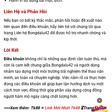
Hành vi sử dụng sai mục đích.
Liên Hệ và Phản Hồi
Nếu bạn có bất kỳ thắc mắc, phản hồi hoặc đề xuất nào
liên quan đến điều khoản, hãy liên hệ với chúng tôi qua
trang Liên hệ Bongdalu42 để được hỗ trợ nhanh chóng và
kịp thời.
Lời Kết
Điều khoản
không chỉ là những quy định cần tuân thủ, mà
còn là cam kết chung giữa Bongdalu42 và người dùng
nhằm tạo dựng một môi trường trải nghiệm thể thao văn
minh, an toàn và chuyên nghiệp. Việc nắm rõ và thực hiện
đúng các điều khoản sẽ giúp bạn tận hưởng dịch vụ một
cách trọn vẹn, đồng thời góp phần xây dựng cộng đồng
người hâm mộ ngày càng chất lượng hơn.
✕
✕
>>>Xem thêm: Tk88 ⭐️
Link Mới Nhất Tk88
🎖️Trang Uy Tín