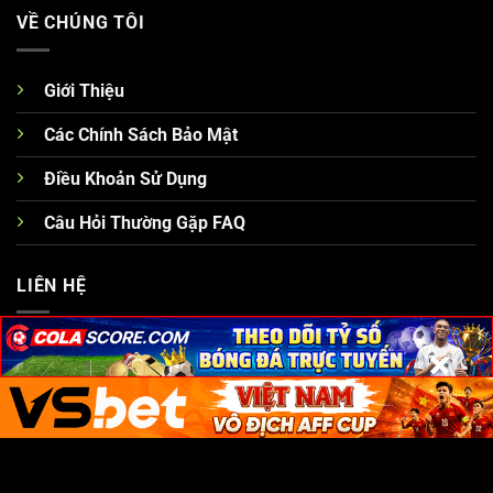
VỀ CHÚNG TÔI
Giới Thiệu
Các Chính Sách Bảo Mật
Điều Khoản Sử Dụng
Câu Hỏi Thường Gặp FAQ
LIÊN HỆ
Website:
/
×
×
×
×
×
×
Điện Thoại: (+84) 927834829
Địa Chỉ: 149/2 Trương Vĩnh Ký, Tân Thành, Tân Phú, Hồ Chí
Minh, Việt Nam
Hashtag: #
U88
#
hz 88
#bongdalu42 #tysotructuyen