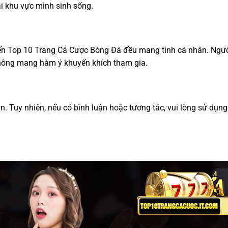
i khu vực mình sinh sống.
đến Top 10 Trang Cá Cược Bóng Đá đều mang tính cá nhân. Người
không mang hàm ý khuyến khích tham gia.
. Tuy nhiên, nếu có bình luận hoặc tương tác, vui lòng sử dụng