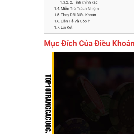
2. Tính chính xác
Miễn Trừ Trách Nhiệm
Thay Đổi Điều Khoản
Liên Hệ Và Góp Ý
Lời Kết
Mục Đích Của Điều Khoả