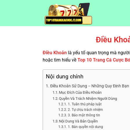
Chuyển
đến
nội
dung
Điều Kho
Điều Khoản
là yếu tố quan trọng mà người 
hoặc tìm hiểu về
Top 10 Trang Cá Cược B
Nội dung chính
Điều Khoản Sử Dụng – Những Quy Định Bạ
Mục Đích Của Điều Khoản
Quyền Và Trách Nhiệm Người Dùng
1. Tuân thủ pháp luật
2. Tự chịu trách nhiệm
3. Bảo mật thông tin
Nội Dung Và Bản Quyền
1. Bản quyền nội dung