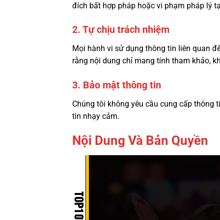
đích bất hợp pháp hoặc vi phạm pháp lý tạ
2. Tự chịu trách nhiệm
Mọi hành vi sử dụng thông tin liên quan 
rằng nội dung chỉ mang tính tham khảo, 
3. Bảo mật thông tin
Chúng tôi không yêu cầu cung cấp thông tin
tin nhạy cảm.
Nội Dung Và Bản Quyền