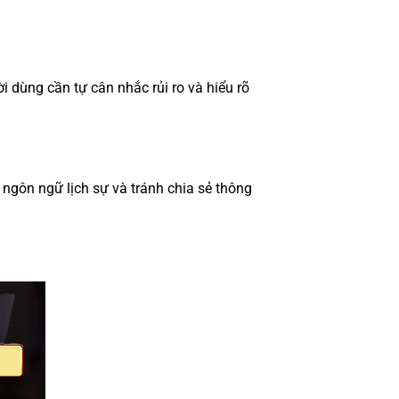
 dùng cần tự cân nhắc rủi ro và hiểu rõ
 ngôn ngữ lịch sự và tránh chia sẻ thông