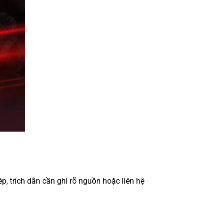
ép, trích dẫn cần ghi rõ nguồn hoặc liên hệ