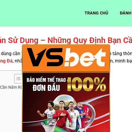
TRANG CHỦ
ĐÁNH
ản Sử Dụng – Những Quy Định Bạn C
dùng cần tuân thủ khi truy cập và sử dụng bất kỳ nền tảng thôn
×
óng Đá
, nhằm đảm bảo môi trường trải nghiệm an toàn, minh bạ
n Cần Nắm Rõ