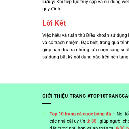
Lưu ý:
Khi tiếp tục truy cập và sử dụng we
quy định.
Lời Kết
Việc hiểu và tuân thủ Điều khoản sử dụng 
và có trách nhiệm. Đặc biệt, trong quá tr
giúp bạn đưa ra những lựa chọn sáng suốt v
sử dụng bất kỳ nội dung nào trên nền tảng
GIỚI THIỆU TRANG #TOP10TRANGC
Top 10 trang cá cược bóng đá
– Nơi tổ
các nhà cái uy tín
tk 88
, giúp người ch
đặt cược phù hợp và an toàn tại
tk88.