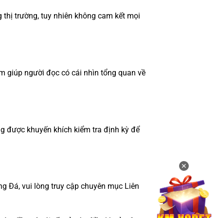
thị trường, tuy nhiên không cam kết mọi
ằm giúp người đọc có cái nhìn tổng quan về
g được khuyến khích kiểm tra định kỳ để
✕
g Đá, vui lòng truy cập chuyên mục Liên