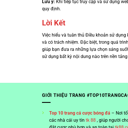
Lưu ý:
Khi tiếp tục truy cập và sử dụng we
quy định.
Lời Kết
Việc hiểu và tuân thủ Điều khoản sử dụng 
và có trách nhiệm. Đặc biệt, trong quá tr
giúp bạn đưa ra những lựa chọn sáng suốt v
sử dụng bất kỳ nội dung nào trên nền tảng
GIỚI THIỆU TRANG #TOP10TRANGC
Top 10 trang cá cược bóng đá
– Nơi tổ
các nhà cái uy tín
tk 88
, giúp người ch
đặt cược phù hợp và an toàn tại
tk88.