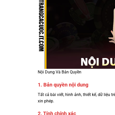
Nội Dung Và Bản Quyền
1. Bản quyền nội dung
Tất cả bài viết, hình ảnh, thiết kế, dữ liệ
xin phép.
2. Tính chính xác