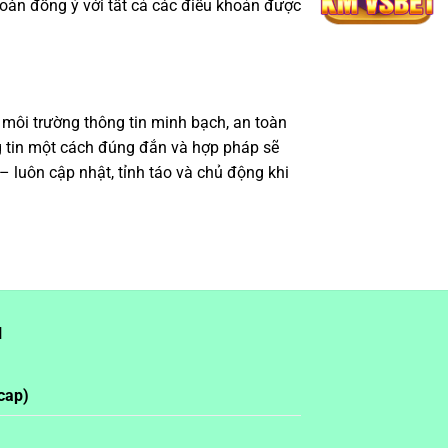
toàn đồng ý với tất cả các điều khoản được
 môi trường thông tin minh bạch, an toàn
ng tin một cách đúng đắn và hợp pháp sẽ
– luôn cập nhật, tỉnh táo và chủ động khi
N
cap)