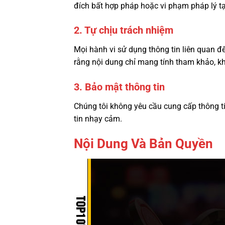
đích bất hợp pháp hoặc vi phạm pháp lý tạ
2. Tự chịu trách nhiệm
Mọi hành vi sử dụng thông tin liên quan 
rằng nội dung chỉ mang tính tham khảo, 
3. Bảo mật thông tin
Chúng tôi không yêu cầu cung cấp thông tin
tin nhạy cảm.
Nội Dung Và Bản Quyền