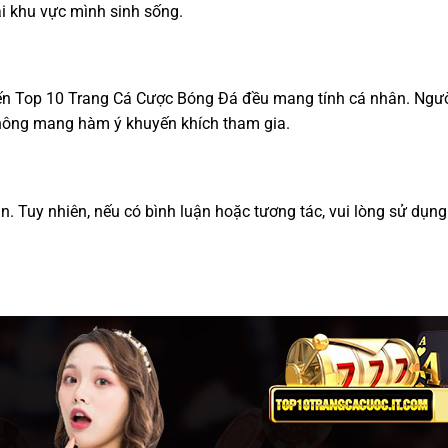
i khu vực mình sinh sống.
đến Top 10 Trang Cá Cược Bóng Đá đều mang tính cá nhân. Người
không mang hàm ý khuyến khích tham gia.
. Tuy nhiên, nếu có bình luận hoặc tương tác, vui lòng sử dụng