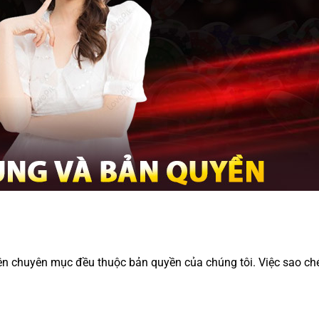
u trên chuyên mục đều thuộc bản quyền của chúng tôi. Việc sao ch