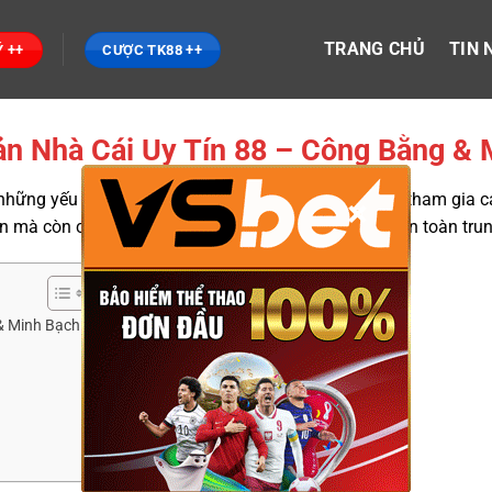
TRANG CHỦ
TIN 
 ++
CƯỢC TK88 ++
ản Nhà Cái Uy Tín 88 – Công Bằng & 
những yếu tố quan trọng giúp bet thủ có thể yên tâm tham gia c
×
×
n mà còn chắc chắn rằng tất cả quá trình diễn ra hoàn toàn tru
& Minh Bạch