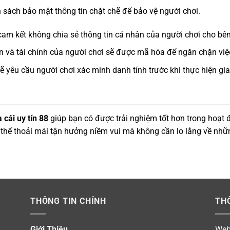
h sách bảo mật thông tin chặt chẽ để bảo vệ người chơi.
cam kết không chia sẻ thông tin cá nhân của người chơi cho bê
n và tài chính của người chơi sẽ được mã hóa để ngăn chặn việc
ẽ yêu cầu người chơi xác minh danh tính trước khi thực hiện g
 cái uy tín 88
giúp bạn có được trải nghiệm tốt hơn trong hoạt
hể thoải mái tận hưởng niềm vui mà không cần lo lắng về những
THÔNG TIN CHÍNH
THÔ
Giới Thiệu
Web