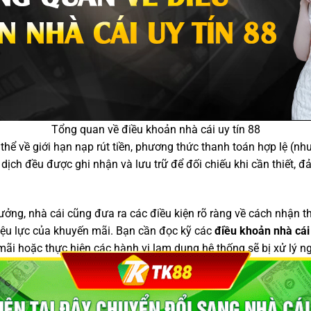
Tổng quan về điều khoản nhà cái uy tín 88
ụ thể về giới hạn nạp rút tiền, phương thức thanh toán hợp lệ (n
ao dịch đều được ghi nhận và lưu trữ để đối chiếu khi cần thiết,
hưởng, nhà cái cũng đưa ra các điều kiện rõ ràng về cách nhận 
 hiệu lực của khuyến mãi. Bạn cần đọc kỹ các
điều khoản nhà cái
ãi hoặc thực hiện các hành vi lạm dụng hệ thống sẽ bị xử lý n
à cái uy tín 88