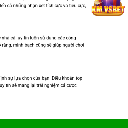
đến cả những nhận xét tích cực và tiêu cực,
c nhà cái uy tín luôn sử dụng các công
õ ràng, minh bạch cũng sẽ giúp người chơi
 định sự lựa chọn của bạn. Điều khoản top
uy tín sẽ mang lại trải nghiệm cá cược