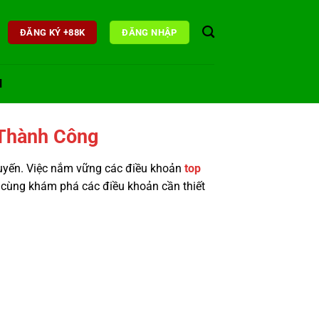
ĐĂNG KÝ +88K
ĐĂNG NHẬP
N
 Thành Công
c tuyến. Việc nắm vững các điều khoản
top
ẽ cùng khám phá các điều khoản cần thiết