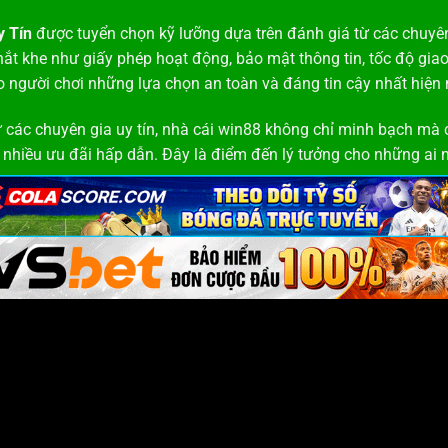
y Tín
được tuyển chọn kỹ lưỡng dựa trên đánh giá từ các chuyên
khắt khe như giấy phép hoạt động, bảo mật thông tin, tốc độ gia
người chơi những lựa chọn an toàn và đáng tin cậy nhất hiện 
 các chuyên gia uy tín,
nhà cái win88
không chỉ minh bạch mà cò
à nhiều ưu đãi hấp dẫn. Đây là điểm đến lý tưởng cho những ai
×
×
×
THÔNG TIN CHÍNH
THÔ
Tập
Giới Thiệu
Điệ
Chính Sách
Web
Điều Khoản
Địa
Liên Hệ
Hồ 