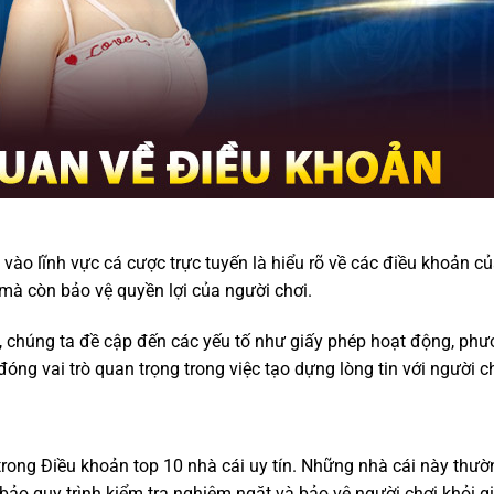
 vào lĩnh vực cá cược trực tuyến là hiểu rõ về các điều khoản 
mà còn bảo vệ quyền lợi của người chơi.
ín, chúng ta đề cập đến các yếu tố như giấy phép hoạt động, phư
ng vai trò quan trọng trong việc tạo dựng lòng tin với người ch
trong Điều khoản top 10 nhà cái uy tín. Những nhà cái này thư
 quy trình kiểm tra nghiêm ngặt và bảo vệ người chơi khỏi gi