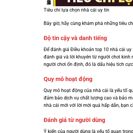
Tiêu chí lựa chọn nhà cái uy tín
Bây giờ, hãy cùng khám phá những tiêu chí 
Độ tin cậy và danh tiếng
Để đánh giá Điều khoản top 10 nhà cái uy t
đánh giá và lời khuyên từ người chơi kinh
người chơi ổn định, đó là dấu hiệu tích cực
Quy mô hoạt động
Quy mô hoạt động của nhà cái là yếu tố q
đảm bảo dịch vụ chất lượng cao và bảo mật
nhà cái mới với lời mời quá hấp dẫn, bạn 
Đánh giá từ người dùng
Ý kiến của người dùng là yếu tố quan trọn