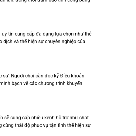
i uy tín cung cấp đa dạng lựa chọn như thẻ
ao dịch và thể hiện sự chuyên nghiệp của
ực sự. Người chơi cần đọc kỹ Điều khoản
sẽ minh bạch về các chương trình khuyến
tín sẽ cung cấp nhiều kênh hỗ trợ như chat
g cùng thái độ phục vụ tận tình thể hiện sự