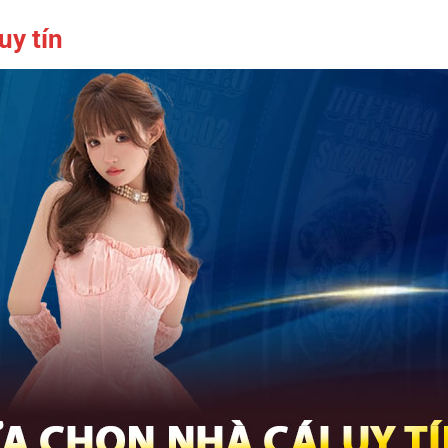
uy tín