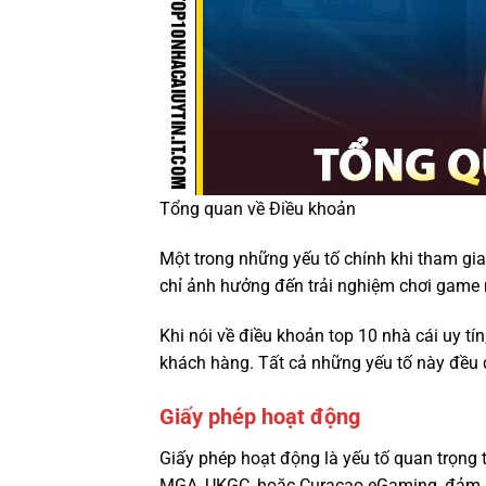
Tổng quan về Điều khoản
Một trong những yếu tố chính khi tham gia
chỉ ảnh hưởng đến trải nghiệm chơi game 
Khi nói về điều khoản top 10 nhà cái uy t
khách hàng. Tất cả những yếu tố này đều đó
Giấy phép hoạt động
Giấy phép hoạt động là yếu tố quan trọng 
MGA, UKGC, hoặc Curacao eGaming, đảm bảo