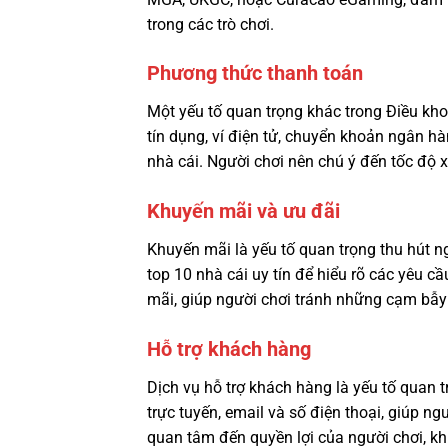
trong các trò chơi.
Phương thức thanh toán
Một yếu tố quan trọng khác trong Điều kho
tín dụng, ví điện tử, chuyển khoản ngân hà
nhà cái. Người chơi nên chú ý đến tốc độ xử
Khuyến mãi và ưu đãi
Khuyến mãi là yếu tố quan trọng thu hút n
top 10 nhà cái uy tín để hiểu rõ các yêu c
mãi, giúp người chơi tránh những cạm bẫy
Hỗ trợ khách hàng
Dịch vụ hỗ trợ khách hàng là yếu tố quan t
trực tuyến, email và số điện thoại, giúp n
quan tâm đến quyền lợi của người chơi, kh