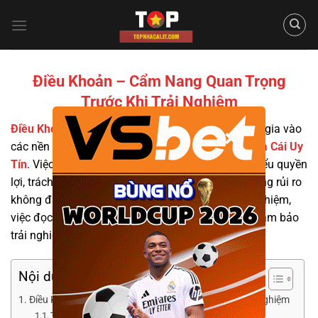
Chuyển
đến
nội
dung
Điều Khoản – Cẩm Nang Quan Trọng
Trước Khi Trải Nghiệm
Điều Khoản
luôn đóng vai trò quan trọng khi tham gia vào
×
các nền tảng trực tuyến, đặc biệt là tại các
Top Nhà Cái Uy
Tín
. Việc nắm rõ điều khoản không chỉ giúp bạn hiểu quyền
lợi, trách nhiệm của mình mà còn bảo vệ khỏi những rủi ro
không đáng có. Dù là người mới hay đã có kinh nghiệm,
việc đọc kỹ điều khoản luôn là bước đầu tiên để đảm bảo
trải nghiệm an toàn và minh bạch.
Nội dung chính
Điều Khoản – Cẩm Nang Quan Trọng Trước Khi Trải Nghiệm
Tại sao điều khoản lại quan trọng