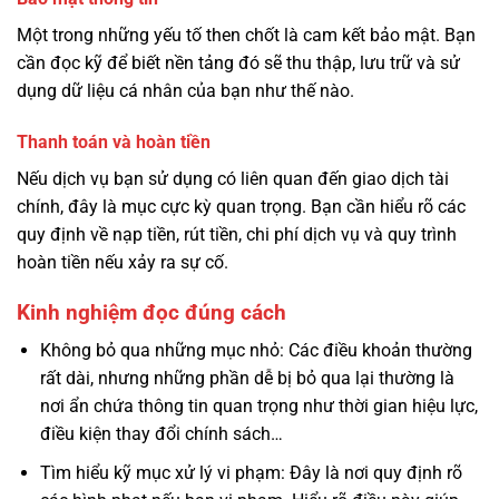
Một trong những yếu tố then chốt là cam kết bảo mật. Bạn
cần đọc kỹ để biết nền tảng đó sẽ thu thập, lưu trữ và sử
dụng dữ liệu cá nhân của bạn như thế nào.
Thanh toán và hoàn tiền
Nếu dịch vụ bạn sử dụng có liên quan đến giao dịch tài
chính, đây là mục cực kỳ quan trọng. Bạn cần hiểu rõ các
quy định về nạp tiền, rút tiền, chi phí dịch vụ và quy trình
hoàn tiền nếu xảy ra sự cố.
Kinh nghiệm đọc đúng cách
Không bỏ qua những mục nhỏ: Các điều khoản thường
rất dài, nhưng những phần dễ bị bỏ qua lại thường là
nơi ẩn chứa thông tin quan trọng như thời gian hiệu lực,
điều kiện thay đổi chính sách…
Tìm hiểu kỹ mục xử lý vi phạm: Đây là nơi quy định rõ