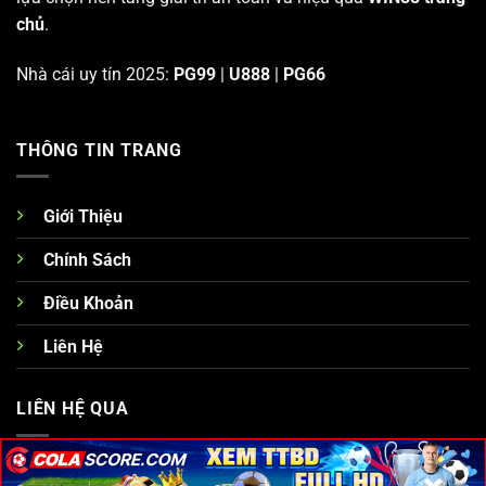
chủ
.
Nhà cái uy tín 2025:
PG99
|
U888
|
PG66
THÔNG TIN TRANG
Giới Thiệu
Chính Sách
Điều Khoản
Liên Hệ
LIÊN HỆ QUA
Tập đoàn:
Top Nhà Cái Uy Tín