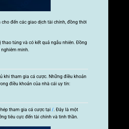
n cho đến các giao dịch tài chính, đồng thời
 thao túng và có kết quả ngẫu nhiên. Đồng
lý nghiêm minh.
hủ khi tham gia cá cược. Những điều khoản
ong điều khoản của nhà cái uy tín:
 phép tham gia cá cược tại
/
. Đây là một
g tiêu cực đến tài chính và tinh thần.