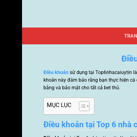
Chuyển
đến
nội
dung
TRAN
Điề
Điều khoản
sử dụng tại Top6nhacaiuytin là
khoản này đảm bảo rằng bạn thực hiện cá 
bằng và bảo mật cho tất cả bet thủ.
MỤC LỤC
Điều khoản tại Top 6 nhà cá