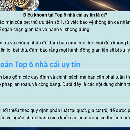
Điều khoản tại Top 6 nhà cái uy tín là gì?
ảo mật của bet thủ ưu tiên số 1, từ việc bảo vệ thông tin cá nhâ
ể ngăn chặn gian lận và hành vi không đúng.
tra và chứng nhận để đảm bảo rằng mọi trò chơi đều không bị
yền lợi bet thủ, đảm bảo rằng mọi hành động gian lận sẽ bị xử 
oản Top 6 nhà cái uy tín
ín bao gồm các quy định và chính sách mà bạn cần phải tuân t
pháp, an toàn, và công bằng. Dưới đây là các nội dung chính tr
ổi tối thiểu theo quy định pháp luật tại quốc gia cư trú, để được
o vệ người chưa thành niên khỏi các hoạt động có thể ảnh hưởn