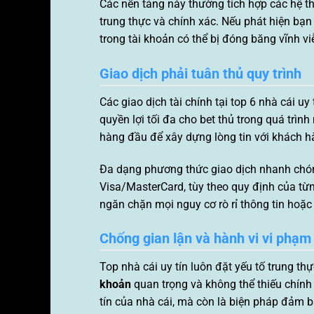
Các nền tảng này thường tích hợp các hệ t
trung thực và chính xác. Nếu phát hiện bạn 
trong tài khoản có thể bị đóng băng vĩnh vi
Giao dịch phải tuân thủ quy trình
Các giao dịch tài chính tại top 6 nhà cái 
quyền lợi tối đa cho bet thủ trong quá trìn
hàng đầu để xây dựng lòng tin với khách hàn
Đa dạng phương thức giao dịch nhanh chóng
Visa/MasterCard, tùy theo quy định của t
ngăn chặn mọi nguy cơ rò rỉ thông tin hoặc 
Chống gian lận và hành vi vi phạm
Top nhà cái uy tín luôn đặt yếu tố trung 
khoản
quan trọng và không thể thiếu chính
tín của nhà cái, mà còn là biện pháp đảm 