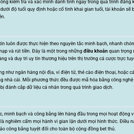
hống kiểm tra và xác minh danh tính ngay trong quá trình đăng
dưới độ tuổi quy định hoặc cố tình khai gian tuổi, tài khoản sẽ 
ễn.
uy tín luôn được thực hiện theo nguyên tắc minh bạch, nhanh ch
h nạp và rút tiền. Đây là một trong những
điều khoản
quan trọng 
g và duy trì uy tín thương hiệu trên thị trường cá cược trực tuy
 như ngân hàng nội địa, ví điện tử, thẻ cào điện thoại, hoặc c
ừng nhà cái. Mỗi phương thức đều được mã hóa bằng công nghệ 
bị đánh cắp dữ liệu cá nhân trong quá trình giao dịch.
thực, minh bạch và công bằng lên hàng đầu trong mọi hoạt động
 là nghiêm cấm mọi hành vi gian lận dưới mọi hình thức. Điều 
bảo công bằng tuyệt đối cho toàn bộ cộng đồng bet thủ.