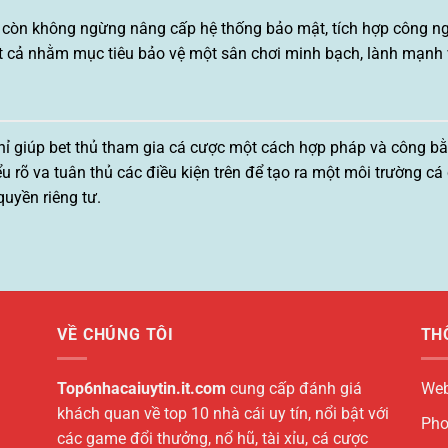
ín còn không ngừng nâng cấp hệ thống bảo mật, tích hợp công n
Tất cả nhằm mục tiêu bảo vệ một sân chơi minh bạch, lành mạnh
 chỉ giúp bet thủ tham gia cá cược một cách hợp pháp và công 
ểu rõ va tuân thủ các điều kiện trên để tạo ra một môi trường c
quyền riêng tư.
VỀ CHÚNG TÔI
TH
Top6nhacaiuytin.it.com
cung cấp đánh giá
Web
khách quan về top 10 nhà cái uy tín, nổi bật với
Pho
các game đổi thưởng, nổ hũ, tài xỉu, cá cược