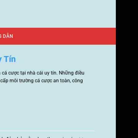
G DẪN
 Tín
 cá cược tại nhà cái uy tín. Những điều
cấp môi trường cá cược an toàn, công