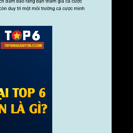
đích đảm bảo rằng bạn tham gia cá cược
còn duy trì một môi trường cá cược minh