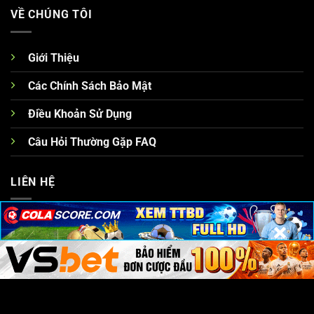
VỀ CHÚNG TÔI
Giới Thiệu
Các Chính Sách Bảo Mật
Điều Khoản Sử Dụng
Câu Hỏi Thường Gặp FAQ
LIÊN HỆ
Website:
/
×
×
×
×
×
×
Điện Thoại: (+84) 927834829
Địa Chỉ: 149/2 Trương Vĩnh Ký, Tân Thành, Tân Phú, Hồ Chí
Minh, Việt Nam
Hashtag: #
U88
#
hz 88
#bongdalu42 #tysotructuyen