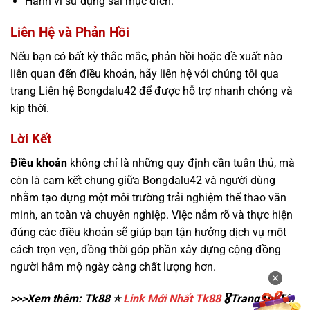
Hành vi sử dụng sai mục đích.
Liên Hệ và Phản Hồi
Nếu bạn có bất kỳ thắc mắc, phản hồi hoặc đề xuất nào
liên quan đến điều khoản, hãy liên hệ với chúng tôi qua
trang Liên hệ Bongdalu42 để được hỗ trợ nhanh chóng và
kịp thời.
Lời Kết
Điều khoản
không chỉ là những quy định cần tuân thủ, mà
còn là cam kết chung giữa Bongdalu42 và người dùng
nhằm tạo dựng một môi trường trải nghiệm thể thao văn
minh, an toàn và chuyên nghiệp. Việc nắm rõ và thực hiện
đúng các điều khoản sẽ giúp bạn tận hưởng dịch vụ một
cách trọn vẹn, đồng thời góp phần xây dựng cộng đồng
người hâm mộ ngày càng chất lượng hơn.
✕
✕
>>>Xem thêm: Tk88 ⭐️
Link Mới Nhất Tk88
🎖️Trang Uy Tín