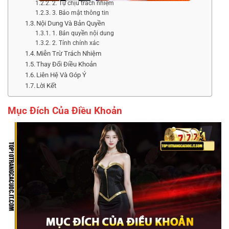
2. Tự chịu trách nhiệm
3. Bảo mật thông tin
Nội Dung Và Bản Quyền
1. Bản quyền nội dung
2. Tính chính xác
Miễn Trừ Trách Nhiệm
Thay Đổi Điều Khoản
Liên Hệ Và Góp Ý
Lời Kết
Mục Đích Của Điều Khoản