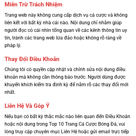
Miễn Trừ Trách Nhiệm
Trang web này không cung cấp dịch vụ cá cược và không
liên kết với bất kỳ nhà cái nào. Nội dung chỉ nhằm giúp
người đọc có cái nhìn tổng quan về các kênh thông tin uy
tín, tránh các trang web lừa đảo hoặc không rõ ràng về
pháp lý.
Thay Đổi Điều Khoản
Chúng tôi có quyền cập nhật và chỉnh sửa nội dung điều
khoản mà không cần thông báo trước. Người dùng được
khuyến khích kiểm tra định kỳ để nắm rõ các thay đổi mới
nhất.
Liên Hệ Và Góp Ý
Nếu bạn có bất kỳ thắc mắc nào liên quan đến Điều Khoản
hoặc nội dung trong Top 10 Trang Cá Cược Bóng Đá, vui
lòng truy cập chuyên mục Liên Hệ hoặc gửi email trực tiếp