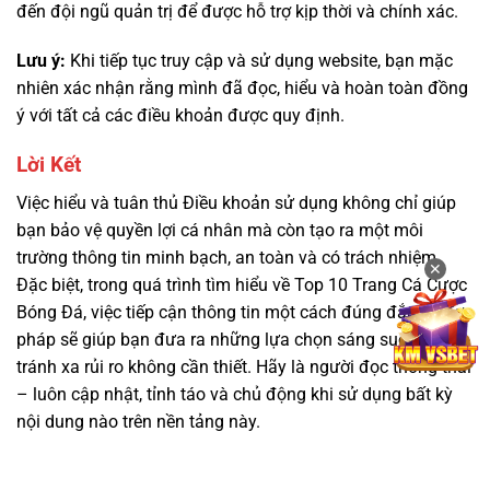
đến đội ngũ quản trị để được hỗ trợ kịp thời và chính xác.
Lưu ý:
Khi tiếp tục truy cập và sử dụng website, bạn mặc
nhiên xác nhận rằng mình đã đọc, hiểu và hoàn toàn đồng
ý với tất cả các điều khoản được quy định.
Lời Kết
Việc hiểu và tuân thủ Điều khoản sử dụng không chỉ giúp
bạn bảo vệ quyền lợi cá nhân mà còn tạo ra một môi
trường thông tin minh bạch, an toàn và có trách nhiệm.
✕
Đặc biệt, trong quá trình tìm hiểu về Top 10 Trang Cá Cược
Bóng Đá, việc tiếp cận thông tin một cách đúng đắn và hợp
pháp sẽ giúp bạn đưa ra những lựa chọn sáng suốt và
tránh xa rủi ro không cần thiết. Hãy là người đọc thông thái
– luôn cập nhật, tỉnh táo và chủ động khi sử dụng bất kỳ
nội dung nào trên nền tảng này.