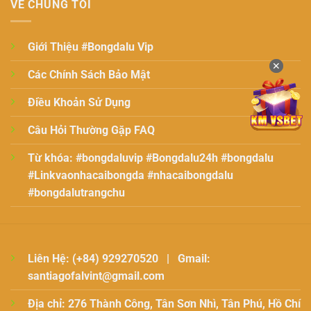
VỀ CHÚNG TÔI
Giới Thiệu #Bongdalu Vip
✕
✕
Các Chính Sách Bảo Mật
Điều Khoản Sử Dụng
Câu Hỏi Thường Gặp FAQ
Từ khóa: #bongdaluvip #Bongdalu24h #bongdalu
#Linkvaonhacaibongda #nhacaibongdalu
#bongdalutrangchu
Liên Hệ: (+84) 929270520 | Gmail:
santiagofalvint@gmail.com
Địa chỉ: 276 Thành Công, Tân Sơn Nhì, Tân Phú, Hồ Chí