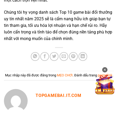
một cách trọn vẹn nhất.
Chúng tôi hy vọng danh sách Top 10 game bài đổi thưởng
uy tín nhất năm 2025 sẽ là cẩm nang hữu ích giúp bạn tự
tin tham gia, tối ưu hóa lợi nhuận và hạn chế rủi ro. Hãy
luôn cẩn trọng và tỉnh táo để chọn đúng nền tảng phù hợp
nhất với mong muốn của chính mình.
✕
Mục nhập này đã được đăng trong
MẸO CHƠI
. Đánh dấu trang
permalink
.
TOPGAMEBAI.IT.COM