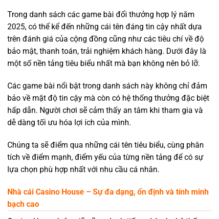
Trong danh sách các game bài đổi thưởng hợp lý năm
2025, có thể kể đến những cái tên đáng tin cậy nhất dựa
trên đánh giá của cộng đồng cũng như các tiêu chí về độ
bảo mật, thanh toán, trải nghiệm khách hàng. Dưới đây là
một số nền tảng tiêu biểu nhất mà bạn không nên bỏ lỡ.
Các game bài nổi bật trong danh sách này không chỉ đảm
bảo về mặt độ tin cậy mà còn có hệ thống thưởng đặc biệt
hấp dẫn. Người chơi sẽ cảm thấy an tâm khi tham gia và
dễ dàng tối ưu hóa lợi ích của mình.
Chúng ta sẽ điểm qua những cái tên tiêu biểu, cùng phân
tích về điểm mạnh, điểm yếu của từng nền tảng để có sự
lựa chọn phù hợp nhất với nhu cầu cá nhân.
Nhà cái Casino House – Sự đa dạng, ổn định và tính minh
bạch cao