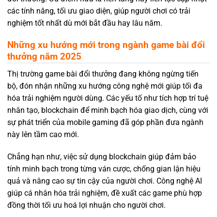
các tính năng, tối ưu giao diện, giúp người chơi có trải
nghiệm tốt nhất dù mới bắt đầu hay lâu năm.
Những xu hướng mới trong ngành game bài đổi
thưởng năm 2025
Thị trường game bài đổi thưởng đang không ngừng tiến
bộ, đón nhận những xu hướng công nghệ mới giúp tối đa
hóa trải nghiệm người dùng. Các yếu tố như tích hợp trí tuệ
nhân tạo, blockchain để minh bạch hóa giao dịch, cùng với
sự phát triển của mobile gaming đã góp phần đưa ngành
này lên tầm cao mới.
Chẳng hạn như, việc sử dụng blockchain giúp đảm bảo
tính minh bạch trong từng ván cược, chống gian lận hiệu
quả và nâng cao sự tin cậy của người chơi. Công nghệ AI
giúp cá nhân hóa trải nghiệm, đề xuất các game phù hợp
đồng thời tối ưu hoá lợi nhuận cho người chơi.