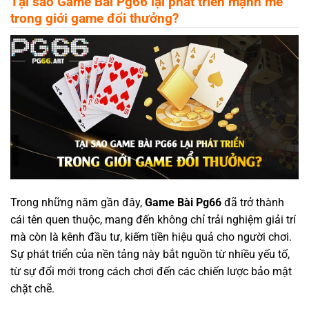
Tại sao Game Bài Pg66 lại phát triển mạnh mẽ
trong giới game đổi thưởng?
Trong những năm gần đây,
Game Bài Pg66
đã trở thành
cái tên quen thuộc, mang đến không chỉ trải nghiệm giải trí
mà còn là kênh đầu tư, kiếm tiền hiệu quả cho người chơi.
Sự phát triển của nền tảng này bắt nguồn từ nhiều yếu tố,
từ sự đổi mới trong cách chơi đến các chiến lược bảo mật
chặt chẽ.