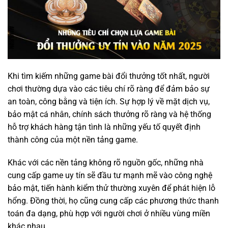
Khi tìm kiếm những game bài đổi thưởng tốt nhất, người
chơi thường dựa vào các tiêu chí rõ ràng để đảm bảo sự
an toàn, công bằng và tiện ích. Sự hợp lý về mặt dịch vụ,
bảo mật cá nhân, chính sách thưởng rõ ràng và hệ thống
hỗ trợ khách hàng tận tình là những yếu tố quyết định
thành công của một nền tảng game.
Khác với các nền tảng không rõ nguồn gốc, những nhà
cung cấp game uy tín sẽ đầu tư mạnh mẽ vào công nghệ
bảo mật, tiến hành kiểm thử thường xuyên để phát hiện lỗ
hổng. Đồng thời, họ cũng cung cấp các phương thức thanh
toán đa dạng, phù hợp với người chơi ở nhiều vùng miền
khác nhau.