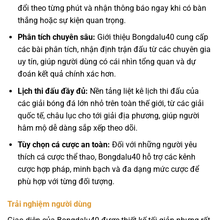
đổi theo từng phút và nhận thông báo ngay khi có bàn
thắng hoặc sự kiện quan trọng.
Phân tích chuyên sâu:
Giới thiệu Bongdalu40 cung cấp
các bài phân tích, nhận định trận đấu từ các chuyên gia
uy tín, giúp người dùng có cái nhìn tổng quan và dự
đoán kết quả chính xác hơn.
Lịch thi đấu đầy đủ:
Nền tảng liệt kê lịch thi đấu của
các giải bóng đá lớn nhỏ trên toàn thế giới, từ các giải
quốc tế, châu lục cho tới giải địa phương, giúp người
hâm mộ dễ dàng sắp xếp theo dõi.
Tùy chọn cá cược an toàn:
Đối với những người yêu
thích cá cược thể thao, Bongdalu40 hỗ trợ các kênh
cược hợp pháp, minh bạch và đa dạng mức cược để
phù hợp với từng đối tượng.
Trải nghiệm người dùng