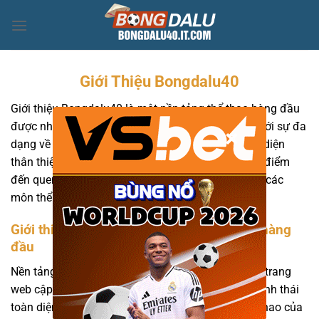
Chuyển
đến
nội
dung
Giới Thiệu Bongdalu40
Giới thiệu Bongdalu40 là một nền tảng thể thao hàng đầu
được nhiều người yêu thích và tin dùng hiện nay. Với sự đa
×
×
dạng về các dịch vụ thể thao trực tuyến cùng giao diện
thân thiện,
Bongdalu40
đã nhanh chóng trở thành điểm
đến quen thuộc cho những ai đam mê bóng đá và các
môn thể thao khác.
Giới thiệu Bongdalu40 nền tảng thể thao hàng
đầu
Nền tảng Bongdalu40 không đơn thuần chỉ là một trang
web cập nhật kết quả thể thao mà còn là một hệ sinh thái
toàn diện phục vụ mọi nhu cầu liên quan đến thể thao của