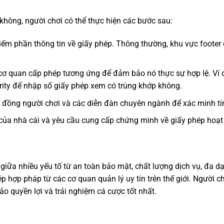
không, người chơi có thể thực hiện các bước sau:
kiếm phần thông tin về giấy phép. Thông thường, khu vực footer
 cơ quan cấp phép tương ứng để đảm bảo nó thực sự hợp lệ. Ví 
ty để nhập số giấy phép xem có trùng khớp không.
 đồng người chơi và các diễn đàn chuyên ngành để xác minh tí
ủa nhà cái và yêu cầu cung cấp chứng minh về giấy phép hoạt
 giữa nhiều yếu tố từ an toàn bảo mật, chất lượng dịch vụ, đa
p hợp pháp từ các cơ quan quản lý uy tín trên thế giới. Người c
o quyền lợi và trải nghiệm cá cược tốt nhất.