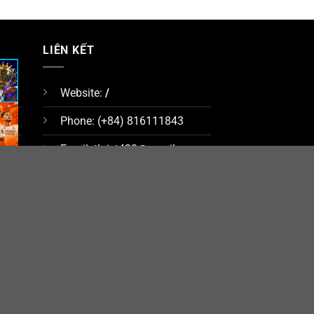
LIÊN KẾT
Website:
/
Phone: (+84) 816111843
Email:
tkriet423@gmail.com
Địa chỉ: 146 P. Bùi Thị Xuân,
Bùi Thị Xuân, Hai Bà Trưng,
Hà Nội, Việt Nam
Tags: #
tk88
#sodo66 #bet88