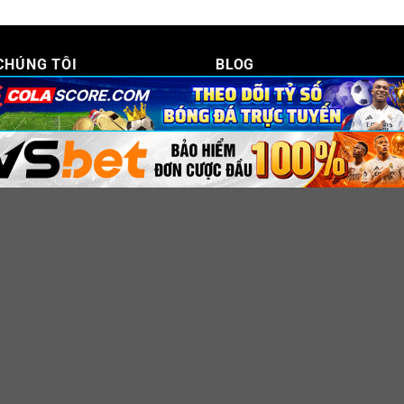
CHÚNG TÔI
BLOG
×
×
×
Giới thiệu trang web
Nhà cái uy tín
TK88
Điều khoản tham khảo
Nhà cái tặng tiền
PG99
Chính sách cần đọc
Nhà cái xanh chín
Sodo
Liên hệ nhanh gọn
Nhà cái minh bạch
Bet88
Nhà cái đẳng cấp
PG88