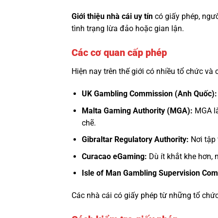
Giới thiệu nhà cái uy tín
có giấy phép, ngườ
tình trạng lừa đảo hoặc gian lận.
Các cơ quan cấp phép
Hiện nay trên thế giới có nhiều tổ chức và
UK Gambling Commission (Anh Quốc):
Malta Gaming Authority (MGA):
MGA là 
chẽ.
Gibraltar Regulatory Authority:
Nơi tập 
Curacao eGaming:
Dù ít khắt khe hơn,
Isle of Man Gambling Supervision Com
Các nhà cái có giấy phép từ những tổ chức