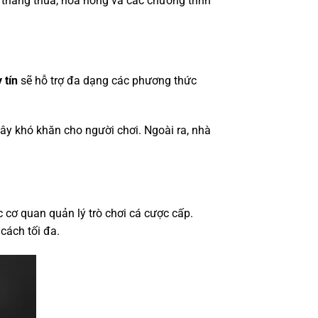
ệ thắng thua, hoa hồng và các chương trình
 tín
sẽ hỗ trợ đa dạng các phương thức
 gây khó khăn cho người chơi. Ngoài ra, nhà
 cơ quan quản lý trò chơi cá cược cấp.
cách tối đa.