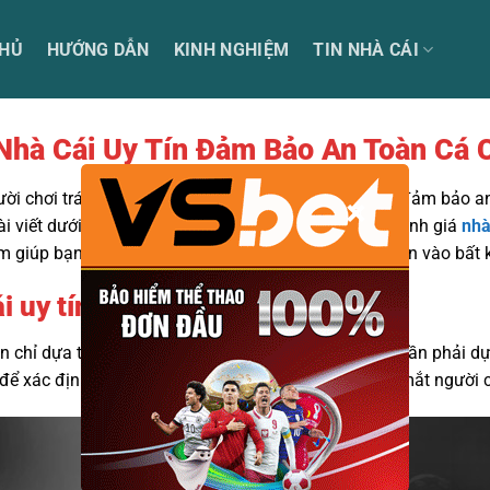
CHỦ
HƯỚNG DẪN
KINH NGHIỆM
TIN NHÀ CÁI
 Nhà Cái Uy Tín Đảm Bảo An Toàn Cá 
ời chơi tránh được những rủi ro về tiền bạc mà còn đảm bảo an 
×
 viết dưới đây sẽ phân tích chi tiết về các tiêu chí đánh giá
nhà
giúp bạn có cái nhìn toàn diện trước khi đặt niềm tin vào bất 
i uy tín
n chỉ dựa trên cảm tính hay quảng cáo hấp dẫn mà cần phải dựa
để xác định một nhà cái thực sự đáng tin cậy trong mắt người c