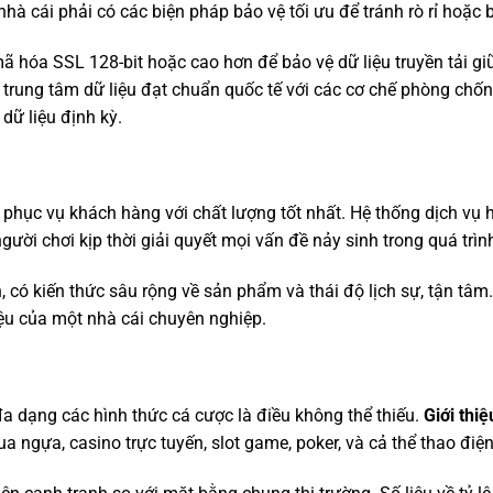
 nhà cái phải có các biện pháp bảo vệ tối ưu để tránh rò rỉ hoặc 
ã hóa SSL 128-bit hoặc cao hơn để bảo vệ dữ liệu truyền tải giữ
trung tâm dữ liệu đạt chuẩn quốc tế với các cơ chế phòng chốn
dữ liệu định kỳ.
c phục vụ khách hàng với chất lượng tốt nhất. Hệ thống dịch vụ
 người chơi kịp thời giải quyết mọi vấn đề nảy sinh trong quá trì
 có kiến thức sâu rộng về sản phẩm và thái độ lịch sự, tận tâm.
ệu của một nhà cái chuyên nghiệp.
 đa dạng các hình thức cá cược là điều không thể thiếu.
Giới thiệ
a ngựa, casino trực tuyến, slot game, poker, và cả thể thao điện