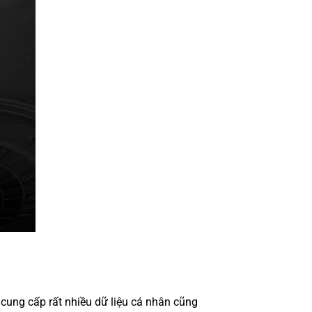
 cung cấp rất nhiều dữ liệu cá nhân cũng