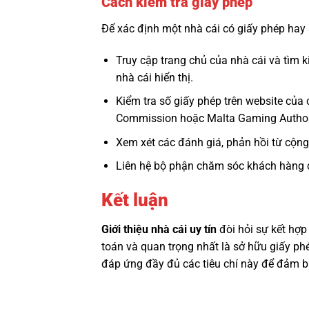
Cách kiểm tra giấy phép
Để xác định một nhà cái có giấy phép hay 
Truy cập trang chủ của nhà cái và tìm 
nhà cái hiển thị.
Kiểm tra số giấy phép trên website của
Commission hoặc Malta Gaming Authori
Xem xét các đánh giá, phản hồi từ cộng
Liên hệ bộ phận chăm sóc khách hàng c
Kết luận
Giới thiệu nhà cái uy tín
đòi hỏi sự kết hợp
toán và quan trọng nhất là sở hữu giấy phé
đáp ứng đầy đủ các tiêu chí này để đảm bả