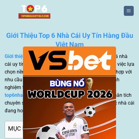
Chuyển
đến
nội
dung
Giới Thiệu Top 6 Nhà Cái Uy Tín Hàng Đầu
Việt Nam
Giới thiệu
top 6 nhà cái uy tín là trang web đánh giá nhà
×
cái uy tín được xây dựng nhằm hỗ trợ bet thủ trong việc lựa
chọn nền tảng cá cược an toàn, chất lượng và phù hợp với
nhu cầu cá nhân. Với đội ngũ biên tập viên giàu kinh
nghiệm trong lĩnh vực cá cược trực tuyến, trang
top6nhacaiuytin.it.com
cung cấp những bài viết phân tích
chuyên sâu, khách quan và cập nhật liên tục về các nhà cái
đang hoạt động tại thị trường Việt Nam.
MỤC LỤC