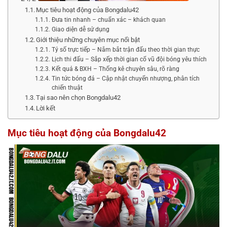
Mục tiêu hoạt động của Bongdalu42
Đưa tin nhanh – chuẩn xác – khách quan
Giao diện dễ sử dụng
Giới thiệu những chuyên mục nổi bật
Tỷ số trực tiếp – Nắm bắt trận đấu theo thời gian thực
Lịch thi đấu – Sắp xếp thời gian cổ vũ đội bóng yêu thích
Kết quả & BXH – Thống kê chuyên sâu, rõ ràng
Tin tức bóng đá – Cập nhật chuyển nhượng, phân tích
chiến thuật
Tại sao nên chọn Bongdalu42
Lời kết
Mục tiêu hoạt động của Bongdalu42