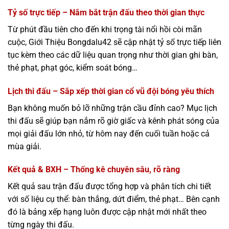
Tỷ số trực tiếp – Nắm bắt trận đấu theo thời gian thực
Từ phút đầu tiên cho đến khi trọng tài nổi hồi còi mãn
cuộc, Giới Thiệu Bongdalu42 sẽ cập nhật tỷ số trực tiếp liên
tục kèm theo các dữ liệu quan trọng như thời gian ghi bàn,
thẻ phạt, phạt góc, kiểm soát bóng…
Lịch thi đấu – Sắp xếp thời gian cổ vũ đội bóng yêu thích
Bạn không muốn bỏ lỡ những trận cầu đỉnh cao? Mục lịch
thi đấu sẽ giúp bạn nắm rõ giờ giấc và kênh phát sóng của
mọi giải đấu lớn nhỏ, từ hôm nay đến cuối tuần hoặc cả
mùa giải.
Kết quả & BXH – Thống kê chuyên sâu, rõ ràng
Kết quả sau trận đấu được tổng hợp và phân tích chi tiết
với số liệu cụ thể: bàn thắng, dứt điểm, thẻ phạt… Bên cạnh
đó là bảng xếp hạng luôn được cập nhật mới nhất theo
từng ngày thi đấu.