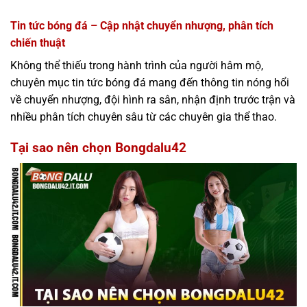
Tin tức bóng đá – Cập nhật chuyển nhượng, phân tích
chiến thuật
Không thể thiếu trong hành trình của người hâm mộ,
chuyên mục tin tức bóng đá mang đến thông tin nóng hổi
về chuyển nhượng, đội hình ra sân, nhận định trước trận và
nhiều phân tích chuyên sâu từ các chuyên gia thể thao.
Tại sao nên chọn Bongdalu42