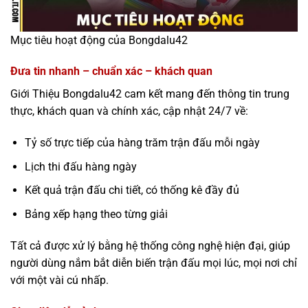
Mục tiêu hoạt động của Bongdalu42
Đưa tin nhanh – chuẩn xác – khách quan
Giới Thiệu Bongdalu42 cam kết mang đến thông tin trung
thực, khách quan và chính xác, cập nhật 24/7 về:
Tỷ số trực tiếp của hàng trăm trận đấu mỗi ngày
Lịch thi đấu hàng ngày
Kết quả trận đấu chi tiết, có thống kê đầy đủ
Bảng xếp hạng theo từng giải
Tất cả được xử lý bằng hệ thống công nghệ hiện đại, giúp
người dùng nắm bắt diễn biến trận đấu mọi lúc, mọi nơi chỉ
với một vài cú nhấp.