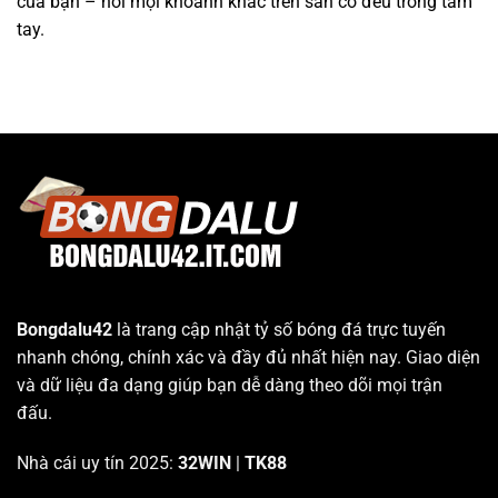
của bạn – nơi mọi khoảnh khắc trên sân cỏ đều trong tầm
tay.
Bongdalu42
là trang cập nhật tỷ số bóng đá trực tuyến
nhanh chóng, chính xác và đầy đủ nhất hiện nay. Giao diện
và dữ liệu đa dạng giúp bạn dễ dàng theo dõi mọi trận
đấu.
Nhà cái uy tín 2025:
32WIN
|
TK88