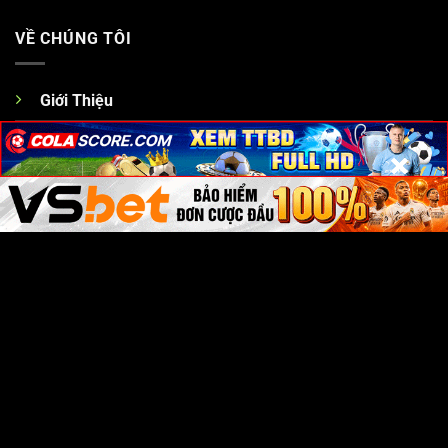
VỀ CHÚNG TÔI
Giới Thiệu
Các Chính Sách Bảo Mật
×
×
×
×
×
×
Điều Khoản Sử Dụng
Câu Hỏi Thường Gặp FAQ
LIÊN HỆ
Website:
/
Điện Thoại: (+84) 927834829
Địa Chỉ: 149/2 Trương Vĩnh Ký, Tân Thành, Tân Phú, Hồ Chí
Minh, Việt Nam