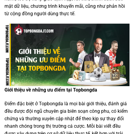
mật dữ liệu, chương trình khuyến mãi, cũng như phản hồi
từ cộng đồng người dùng thực tế.
Giới thiệu về những ưu điểm tại Topbongda
Điểm đặc biệt ở Topbongda là mọi bài giới thiệu, đánh giá
đều được đội ngũ chuyên gia biên soạn công phu, có kiểm
chứng và thường xuyên cập nhật để theo kịp sự thay đổi
nhanh chóng trong thị trường cá cược. Mỗi bài viết đều
được xây dựng trên cơ sở dữ liệu thực tế, kết hợp với trải