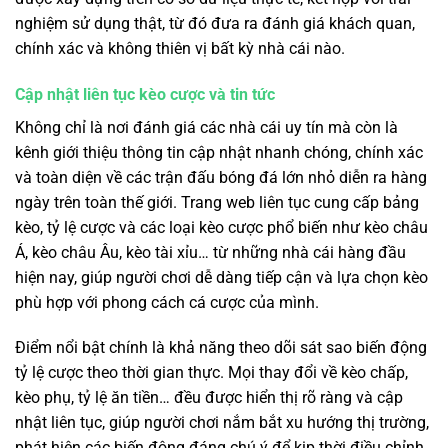
nghiệm sử dụng thật, từ đó đưa ra đánh giá khách quan,
chính xác và không thiên vị bất kỳ nhà cái nào.
Cập nhật liên tục kèo cược và tin tức
Không chỉ là nơi đánh giá các nhà cái uy tín mà còn là
kênh giới thiệu thông tin cập nhật nhanh chóng, chính xác
và toàn diện về các trận đấu bóng đá lớn nhỏ diễn ra hàng
ngày trên toàn thế giới. Trang web liên tục cung cấp bảng
kèo, tỷ lệ cược và các loại kèo cược phổ biến như kèo châu
Á, kèo châu Âu, kèo tài xỉu… từ những nhà cái hàng đầu
hiện nay, giúp người chơi dễ dàng tiếp cận và lựa chọn kèo
phù hợp với phong cách cá cược của mình.
Điểm nổi bật chính là khả năng theo dõi sát sao biến động
tỷ lệ cược theo thời gian thực. Mọi thay đổi về kèo chấp,
kèo phụ, tỷ lệ ăn tiền… đều được hiển thị rõ ràng và cập
nhật liên tục, giúp người chơi nắm bắt xu hướng thị trường,
phát hiện các biến động đáng chú ý để kịp thời điều chỉnh