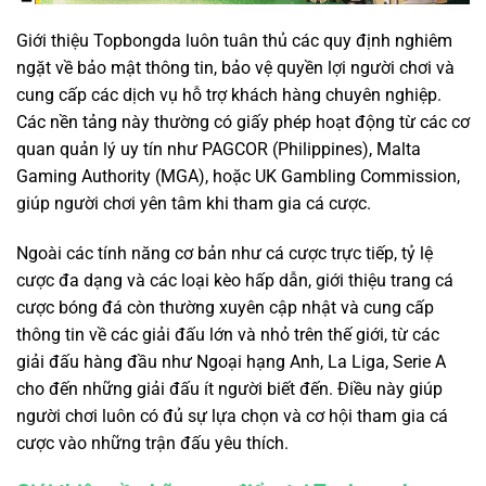
Giới thiệu Topbongda luôn tuân thủ các quy định nghiêm
ngặt về bảo mật thông tin, bảo vệ quyền lợi người chơi và
cung cấp các dịch vụ hỗ trợ khách hàng chuyên nghiệp.
Các nền tảng này thường có giấy phép hoạt động từ các cơ
quan quản lý uy tín như PAGCOR (Philippines), Malta
Gaming Authority (MGA), hoặc UK Gambling Commission,
giúp người chơi yên tâm khi tham gia cá cược.
Ngoài các tính năng cơ bản như cá cược trực tiếp, tỷ lệ
cược đa dạng và các loại kèo hấp dẫn, giới thiệu trang cá
cược bóng đá còn thường xuyên cập nhật và cung cấp
thông tin về các giải đấu lớn và nhỏ trên thế giới, từ các
giải đấu hàng đầu như Ngoại hạng Anh, La Liga, Serie A
cho đến những giải đấu ít người biết đến. Điều này giúp
người chơi luôn có đủ sự lựa chọn và cơ hội tham gia cá
cược vào những trận đấu yêu thích.