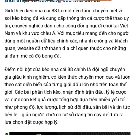
Giới thiệu về nền tảng kèo nhà cái 88
Giới thiệu kèo nhà cái 88 là một nền tảng chuyên biệt về
soi kèo bóng đá và cung cấp thông tin cá cược thể thao uy
tín, chuyên nghiệp dành cho cộng đồng người chơi tại Việt
Nam và khu vực châu Á. Với mục tiêu mang đến cho người
dùng một nguồn dữ liệu chính xác, nhanh chóng và khách
quan, website đã trở thành địa chỉ quen thuộc cho những
ai đam mê cá độ bóng đá.
Điểm nổi bật của kèo nhà cái 88 chính là đội ngũ chuyên
gia giàu kinh nghiệm, có kiến thức chuyên môn cao và luôn
theo sát diễn biến của từng giải đấu lớn nhỏ trên toàn thế
giới. Các bài phân tích kèo, nhận định trận đấu, tỷ lệ cược
và dự đoán kết quả được tổng hợp dựa trên nhiều yếu tố
như phong độ, lực lượng, lịch sử đối đầu, sân bãi và tin tức
bên lề… giúp người chơi có cơ sở đáng tin cậy để đưa ra
lựa chọn đặt cược hợp lý.