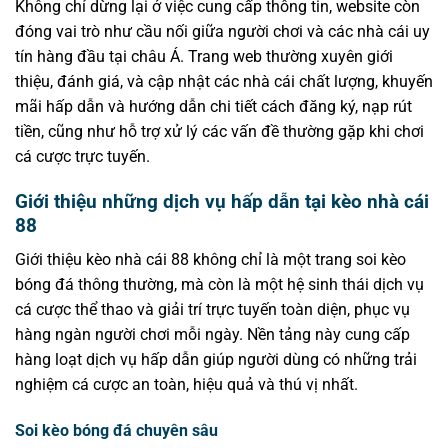
Không chỉ dừng lại ở việc cung cấp thông tin, website còn
đóng vai trò như cầu nối giữa người chơi và các nhà cái uy
tín hàng đầu tại châu Á. Trang web thường xuyên giới
thiệu, đánh giá, và cập nhật các nhà cái chất lượng, khuyến
mãi hấp dẫn và hướng dẫn chi tiết cách đăng ký, nạp rút
tiền, cũng như hỗ trợ xử lý các vấn đề thường gặp khi chơi
cá cược trực tuyến.
Giới thiệu những dịch vụ hấp dẫn tại kèo nhà cái
88
Giới thiệu kèo nhà cái 88 không chỉ là một trang soi kèo
bóng đá thông thường, mà còn là một hệ sinh thái dịch vụ
cá cược thể thao và giải trí trực tuyến toàn diện, phục vụ
hàng ngàn người chơi mỗi ngày. Nền tảng này cung cấp
hàng loạt dịch vụ hấp dẫn giúp người dùng có những trải
nghiệm cá cược an toàn, hiệu quả và thú vị nhất.
Soi kèo bóng đá chuyên sâu