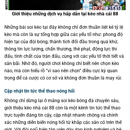
Giới thiệu những dịch vụ hấp dẫn tại kèo nhà cái 88
Những bài soi kèo tại đây không chỉ đơn thuần liệt kê tỷ lệ
kèo mà còn là sự tổng hợp giữa các yếu tố như: phong độ
hiện tại của đội bóng, thành tích đối đầu trong quá khứ,
thông tin lực lượng, chấn thương, thẻ phạt, động lực thi
đấu, tính chất của trận đấu, cùng với các yếu tố thời tiết và
sân bãi. Nhờ đó, người chơi không chỉ biết nên chọn kèo
nào, mà còn hiểu rõ “vì sao nên chọn” điều cực kỳ quan
trọng để cá cược có cơ sở và không đơn thuần là may rủi.
Cập nhật tin tức thể thao nóng hổi
Không chỉ dừng lại ở mảng soi kèo bóng đá chuyên sâu,
giới thiệu kèo nhà cái 88 còn là một kênh tin tức thể thao
trực tuyến đáng tin cậy, cập nhật nhanh chóng và chính
xác những diễn biến nóng hổi từ khắp các sân cỏ trên thế
giới. Với đội ngũ biên tập viên dày dạn kinh nghiệm và hệ