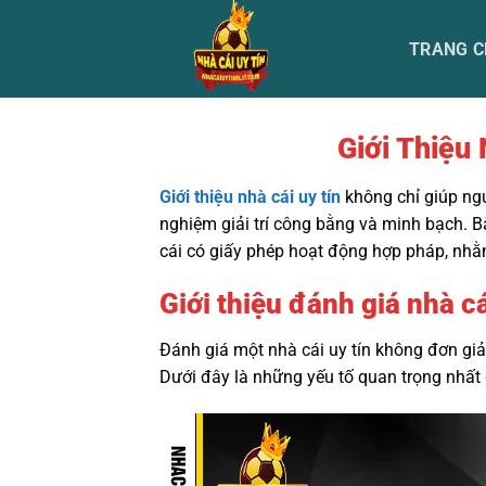
Chuyển
đến
TRANG 
nội
dung
Giới Thiệu
Giới thiệu nhà cái uy tín
không chỉ giúp ngư
nghiệm giải trí công bằng và minh bạch. Bài
cái có giấy phép hoạt động hợp pháp, nhằm 
Giới thiệu đánh giá nhà cá
Đánh giá một nhà cái uy tín không đơn giả
Dưới đây là những yếu tố quan trọng nhất 