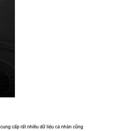
 cung cấp rất nhiều dữ liệu cá nhân cũng