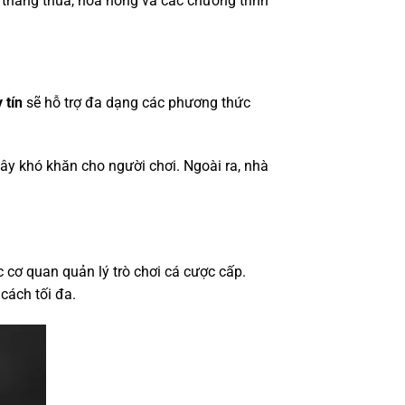
ệ thắng thua, hoa hồng và các chương trình
 tín
sẽ hỗ trợ đa dạng các phương thức
 gây khó khăn cho người chơi. Ngoài ra, nhà
 cơ quan quản lý trò chơi cá cược cấp.
cách tối đa.