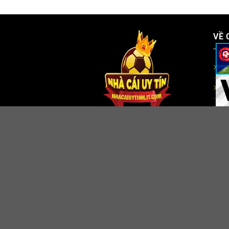
VỀ 
Nhacaiuytinn.it.com
là nơi tổng
hợp danh sách các
nhà cái uy tín
hàng đầu
, kèm theo hàng loạt ưu
đãi hấp dẫn như tặng tiền khi
đăng ký và hoàn trả đặc biệt cho
người chơi. Đây chính là công cụ
hỗ trợ đắc lực giúp bạn dễ dàng
lựa chọn nhà cái phù hợp với nhu