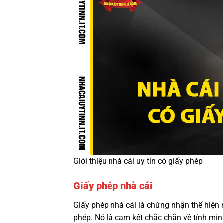
Giới thiệu nhà cái uy tín có giấy phép
Giấy phép nhà cái
Giấy phép nhà cái là chứng nhận thể hiện 
phép. Nó là cam kết chắc chắn về tính mi