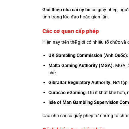
Giới thiệu nhà cái uy tín
có giấy phép, ngườ
tình trạng lừa đảo hoặc gian lận.
Các cơ quan cấp phép
Hiện nay trên thế giới có nhiều tổ chức và
UK Gambling Commission (Anh Quốc):
Malta Gaming Authority (MGA):
MGA là 
chẽ.
Gibraltar Regulatory Authority:
Nơi tập 
Curacao eGaming:
Dù ít khắt khe hơn,
Isle of Man Gambling Supervision Com
Các nhà cái có giấy phép từ những tổ chức