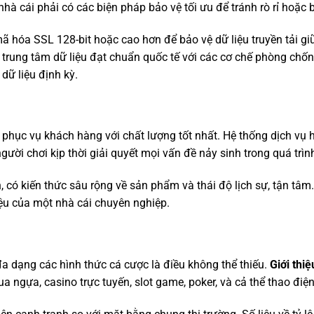
 nhà cái phải có các biện pháp bảo vệ tối ưu để tránh rò rỉ hoặc 
ã hóa SSL 128-bit hoặc cao hơn để bảo vệ dữ liệu truyền tải giữ
trung tâm dữ liệu đạt chuẩn quốc tế với các cơ chế phòng chốn
dữ liệu định kỳ.
c phục vụ khách hàng với chất lượng tốt nhất. Hệ thống dịch vụ
 người chơi kịp thời giải quyết mọi vấn đề nảy sinh trong quá trì
 có kiến thức sâu rộng về sản phẩm và thái độ lịch sự, tận tâm.
ệu của một nhà cái chuyên nghiệp.
 đa dạng các hình thức cá cược là điều không thể thiếu.
Giới thiệ
a ngựa, casino trực tuyến, slot game, poker, và cả thể thao điện