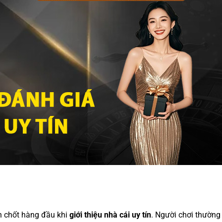
en chốt hàng đầu khi
giới thiệu nhà cái uy tín
. Người chơi thường